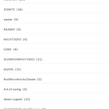
SONITE（18）
eavam（0）
RAAWII（0）
KHJ STUDIO（0）
ILKW.（8）
SLOWDOWN STUDIO（11）
ALESSI（15）
Rushbrookes by Dexam（0）
Act of caring（0）
ahum: organic（12）