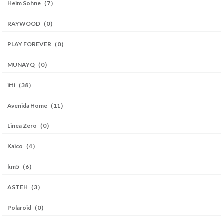
Heim Sohne（7）
RAYWOOD（0）
PLAY FOREVER（0）
MUNAYQ（0）
itti（38）
Avenida Home（11）
Linea Zero（0）
Kaico（4）
km5（6）
ASTEH（3）
Polaroid（0）