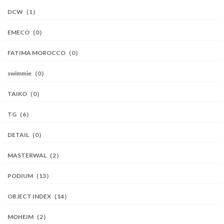
DCW（1）
EMECO（0）
FATIMA MOROCCO（0）
swimmie（0）
TAIKO（0）
TG（6）
DETAIL（0）
MASTERWAL（2）
PODIUM（13）
OBJECT INDEX（14）
MOHEIM（2）