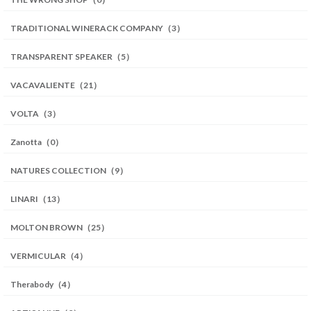
TRADITIONAL WINERACK COMPANY（3）
TRANSPARENT SPEAKER（5）
VACAVALIENTE（21）
VOLTA（3）
Zanotta（0）
NATURES COLLECTION（9）
LINARI（13）
MOLTON BROWN（25）
VERMICULAR（4）
Therabody（4）