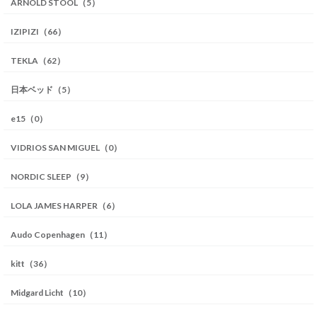
ARNOLD STOOL（5）
IZIPIZI（66）
TEKLA（62）
日本ベッド（5）
e15（0）
VIDRIOS SAN MIGUEL（0）
NORDIC SLEEP（9）
LOLA JAMES HARPER（6）
Audo Copenhagen（11）
kitt（36）
Midgard Licht（10）