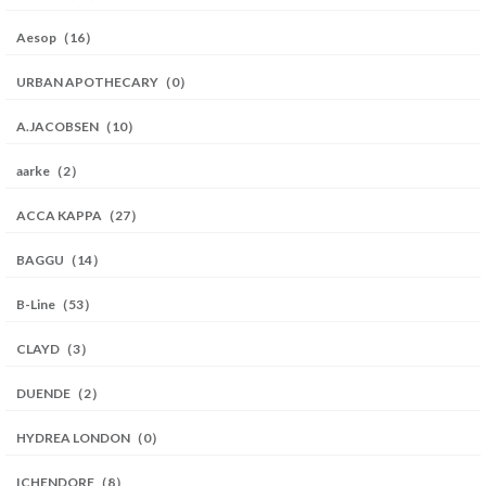
Aesop（16）
URBAN APOTHECARY（0）
A.JACOBSEN（10）
aarke（2）
ACCA KAPPA（27）
BAGGU（14）
B-Line（53）
CLAYD（3）
DUENDE（2）
HYDREA LONDON（0）
ICHENDORF（8）