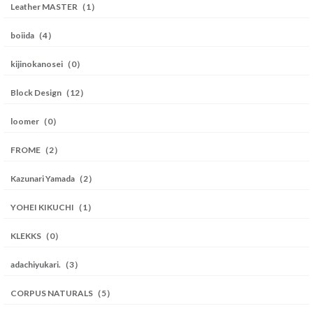
Leather MASTER（1）
boiida（4）
kijinokanosei（0）
Block Design（12）
loomer（0）
FROME（2）
Kazunari Yamada（2）
YOHEI KIKUCHI（1）
KLEKKS（0）
adachiyukari.（3）
CORPUS NATURALS（5）