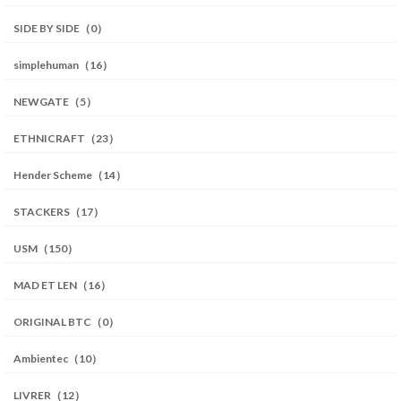
SIDE BY SIDE（0）
simplehuman（16）
NEWGATE（5）
ETHNICRAFT（23）
Hender Scheme（14）
STACKERS（17）
USM（150）
MAD ET LEN（16）
ORIGINAL BTC（0）
Ambientec（10）
LIVRER（12）