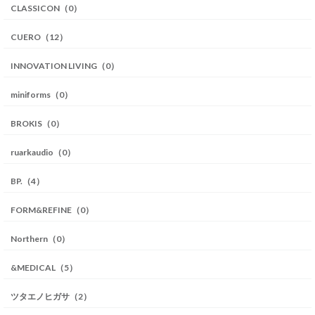
CLASSICON（0）
CUERO（12）
INNOVATION LIVING（0）
miniforms（0）
BROKIS（0）
ruarkaudio（0）
BP.（4）
FORM&REFINE（0）
Northern（0）
&MEDICAL（5）
ツタエノヒガサ（2）