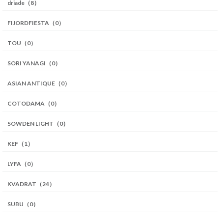
driade（8）
FIJORDFIESTA（0）
TOU（0）
SORI YANAGI（0）
ASIAN ANTIQUE（0）
COTODAMA（0）
SOWDEN LIGHT（0）
KEF（1）
LYFA（0）
KVADRAT（24）
SUBU（0）