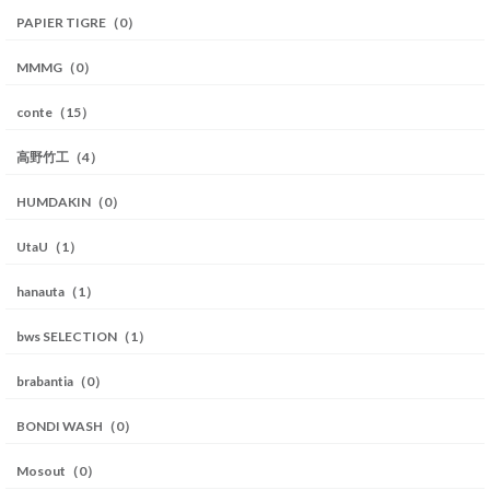
PAPIER TIGRE（0）
MMMG（0）
conte（15）
高野竹工（4）
HUMDAKIN（0）
UtaU（1）
hanauta（1）
bws SELECTION（1）
brabantia（0）
BONDI WASH（0）
Mosout（0）