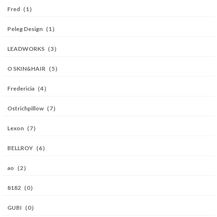
Fred（1）
Peleg Design（1）
LEADWORKS（3）
O SKIN&HAIR（5）
Fredericia（4）
Ostrichpillow（7）
Lexon（7）
BELLROY（6）
ao（2）
8182（0）
GUBI（0）