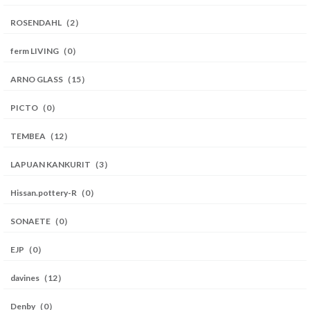
ROSENDAHL（2）
ferm LIVING（0）
ARNO GLASS（15）
PICTO（0）
TEMBEA（12）
LAPUAN KANKURIT（3）
Hissan.pottery-R（0）
SONAETE（0）
EJP（0）
davines（12）
Denby（0）