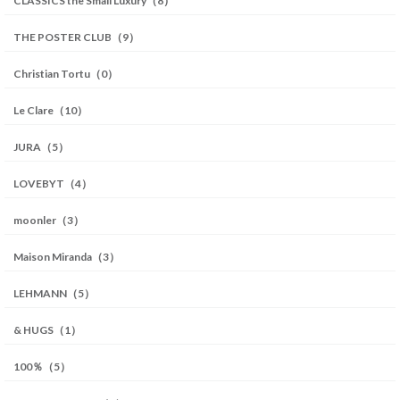
CLASSICS the Small Luxury（8）
THE POSTER CLUB（9）
Christian Tortu（0）
Le Clare（10）
JURA（5）
LOVEBYT（4）
moonler（3）
Maison Miranda（3）
LEHMANN（5）
& HUGS（1）
100％（5）