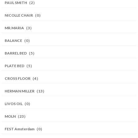
PAUL SMITH（2）
NICOLLE CHAIR（0）
MR.MARIA（3）
BALANCE（0）
BARREL BED（5）
PLATE BED（5）
CROSS FLOOR（4）
HERMAN MILLER（13）
LIVOS OIL（0）
MOLN（23）
FEST Amsterdam（0）