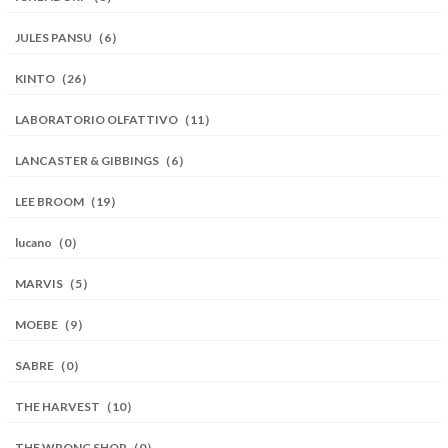
JULES PANSU（6）
KINTO（26）
LABORATORIO OLFATTIVO（11）
LANCASTER & GIBBINGS（6）
LEE BROOM（19）
lucano（0）
MARVIS（5）
MOEBE（9）
SABRE（0）
THE HARVEST（10）
THE WRONG SHOP（0）