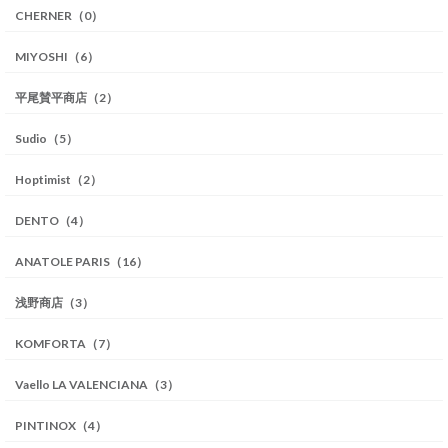
CHERNER（0）
MIYOSHI（6）
平尾賛平商店（2）
Sudio（5）
Hoptimist（2）
DENTO（4）
ANATOLE PARIS（16）
浅野商店（3）
KOMFORTA（7）
Vaello LA VALENCIANA（3）
PINTINOX（4）