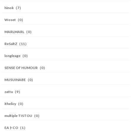
hinok（7）
Woset（0）
MARLMARL（0）
ReSaltZ（11）
longleage（0）
SENSE OF HUMOUR（0）
MUSUINABE（0）
zattu（9）
ithelicy（0）
multiple TISTOU（0）
EAトCO（1）