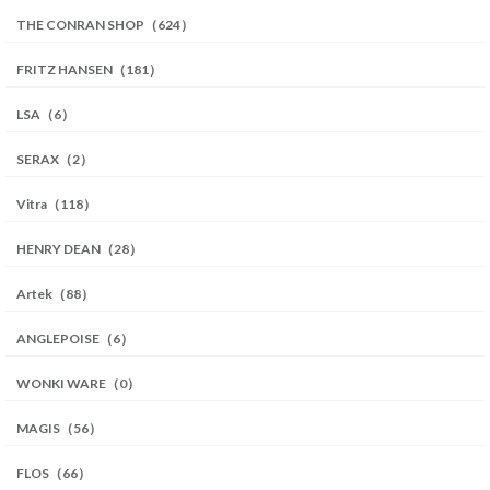
THE CONRAN SHOP（624）
FRITZ HANSEN（181）
LSA（6）
SERAX（2）
Vitra（118）
HENRY DEAN（28）
Artek（88）
ANGLEPOISE（6）
WONKI WARE（0）
MAGIS（56）
FLOS（66）