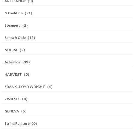
ARTISANNE（0）
&Tradition（91）
Steamery（2）
Santa & Cole（15）
NUURA（2）
Artemide（33）
HARVEST（0）
FRANK LLOYD WRIGHT（4）
ZWIESEL（0）
GENEVA（5）
String Funiture（0）