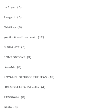
de Buyer（0）
Peugeot（0）
Orbitkey（0）
yumiko iihoshi porcelain（12）
M NUANCE（0）
BONTONTOYS（3）
LinenMe（0）
ROYAL-PHOENIX OF THE SEAS（18）
HOLMEGAARD×Mikkeller（4）
TCS Studio（0）
aikata（0）