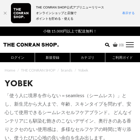
THE CONRAN SHOP公式アプリニューリリース
オンラインショップと店舗で
表示する
ポイントを貯める・使える
詳細検索はこちら
小物 15,000円以上で配送無料！
(
0
)
ログイン
新規登録
カテゴリ
ご利用ガイド
Home
/
THE CONRAN SHOP
/
brands
/
Yobek
YOBEK
「使う人に境界を作らない＝seamless（シームレス）」と
し、新生児から大人まで、年齢、スキンタイプを問わず、安
心して使用できるシームレスセルフケアブランド。 どんなイ
ンテリアにも馴染む飽きのこないデザイン、奥行きのある香
りとクセのない使用感は、多様なセルフケアの時間に寄り添
い、使うたびに心地の良い余白を生み出します。