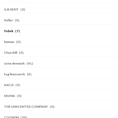
G.B.KENT（0）
Heller（0）
Yobek（7）
hamam（0）
Churchill（0）
zone denmark（41）
fog linen work（4）
AXCIS（9）
SKUNA（0）
THE UNSCENTED COMPANY（0）
COOHEM（20）