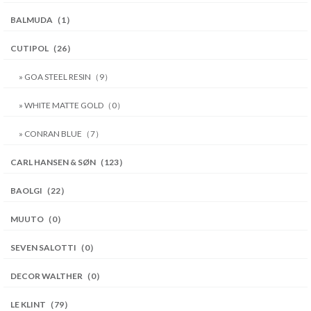
BALMUDA（1）
CUTIPOL（26）
» GOA STEEL RESIN（9）
» WHITE MATTE GOLD（0）
» CONRAN BLUE（7）
CARL HANSEN & SØN（123）
BAOLGI（22）
MUUTO（0）
SEVEN SALOTTI（0）
DECOR WALTHER（0）
LE KLINT（79）