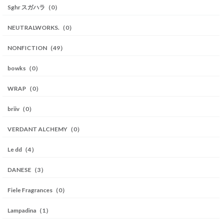
Sghr スガハラ（0）
NEUTRALWORKS.（0）
NONFICTION（49）
bowks（0）
WRAP（0）
briiv（0）
VERDANT ALCHEMY（0）
Le dd（4）
DANESE（3）
Fiele Fragrances（0）
Lampadina（1）