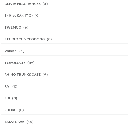
OLIVIA FRAGRANCES（5）
1+0 (by KAN ITO)（0）
TWEMCO（6）
STUDIO YUN YEODONG（0）
ichibishi（1）
TOPOLOGIE（59）
RHINO TRUNK&CASE（9）
RAI（0）
SUI（0）
SHOKU（0）
YAMAGIWA（10）