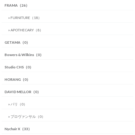
FRAMA（26）
» FURNITURE（18）
» APOTHECARY（8）
GETAMA（0）
Bowers & Wilkins（0）
Studio CHS（0）
HORANG（0）
DAVID MELLOR（0）
» パリ（0）
» プロヴァンサル（0）
Nychair X（33）