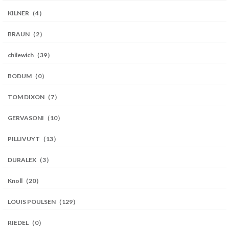
KILNER（4）
BRAUN（2）
chilewich（39）
BODUM（0）
TOM DIXON（7）
GERVASONI（10）
PILLIVUYT（13）
DURALEX（3）
Knoll（20）
LOUIS POULSEN（129）
RIEDEL（0）