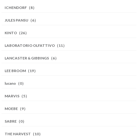
ICHENDORF（8）
JULES PANSU（6）
KINTO（26）
LABORATORIO OLFATTIVO（11）
LANCASTER & GIBBINGS（6）
LEE BROOM（19）
lucano（0）
MARVIS（5）
MOEBE（9）
SABRE（0）
THE HARVEST（10）