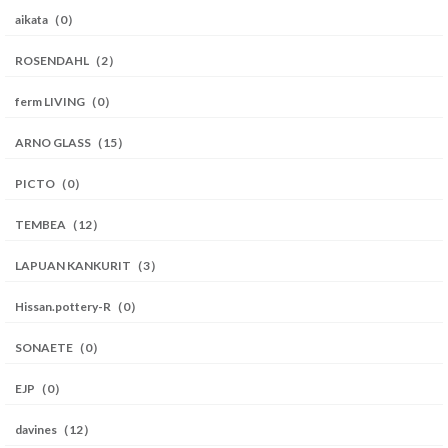
aikata（0）
ROSENDAHL（2）
ferm LIVING（0）
ARNO GLASS（15）
PICTO（0）
TEMBEA（12）
LAPUAN KANKURIT（3）
Hissan.pottery-R（0）
SONAETE（0）
EJP（0）
davines（12）