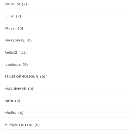
MOHEIM（2）
hinok（7）
Woset（0）
MARLMARL（0）
ReSaltZ（11）
longleage（0）
SENSE OF HUMOUR（0）
MUSUINABE（0）
zattu（9）
ithelicy（0）
multiple TISTOU（0）