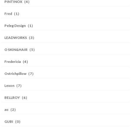
PINTINOX（4）
Fred（1）
Peleg Design（1）
LEADWORKS（3）
O SKIN&HAIR（5）
Fredericia（4）
Ostrichpillow（7）
Lexon（7）
BELLROY（6）
ao（2）
GUBI（0）