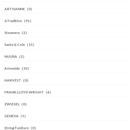
ARTISANNE（0）
&Tradition（91）
Steamery（2）
Santa & Cole（15）
NUURA（2）
Artemide（33）
HARVEST（0）
FRANK LLOYD WRIGHT（4）
ZWIESEL（0）
GENEVA（5）
String Funiture（0）