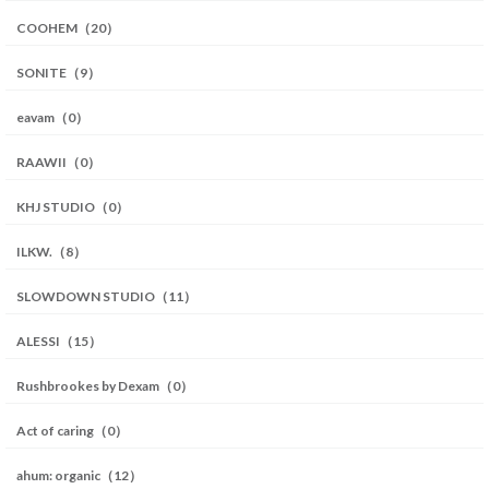
COOHEM（20）
SONITE（9）
eavam（0）
RAAWII（0）
KHJ STUDIO（0）
ILKW.（8）
SLOWDOWN STUDIO（11）
ALESSI（15）
Rushbrookes by Dexam（0）
Act of caring（0）
ahum: organic（12）