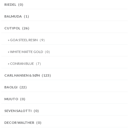
RIEDEL（0）
BALMUDA（1）
CUTIPOL（26）
» GOA STEEL RESIN（9）
» WHITE MATTE GOLD（0）
» CONRAN BLUE（7）
CARL HANSEN & SØN（123）
BAOLGI（22）
MUUTO（0）
SEVEN SALOTTI（0）
DECOR WALTHER（0）