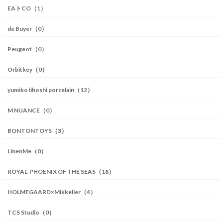
EAトCO（1）
de Buyer（0）
Peugeot（0）
Orbitkey（0）
yumiko iihoshi porcelain（12）
M NUANCE（0）
BONTONTOYS（3）
LinenMe（0）
ROYAL-PHOENIX OF THE SEAS（18）
HOLMEGAARD×Mikkeller（4）
TCS Studio（0）