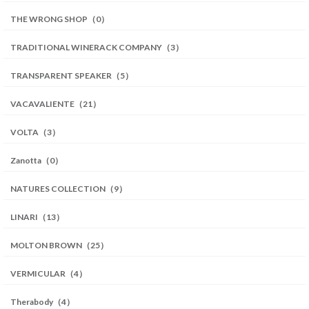
THE WRONG SHOP（0）
TRADITIONAL WINERACK COMPANY（3）
TRANSPARENT SPEAKER（5）
VACAVALIENTE（21）
VOLTA（3）
Zanotta（0）
NATURES COLLECTION（9）
LINARI（13）
MOLTON BROWN（25）
VERMICULAR（4）
Therabody（4）