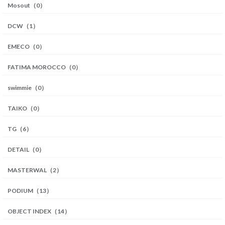
Mosout（0）
DCW（1）
EMECO（0）
FATIMA MOROCCO（0）
swimmie（0）
TAIKO（0）
TG（6）
DETAIL（0）
MASTERWAL（2）
PODIUM（13）
OBJECT INDEX（14）