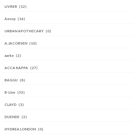
LIVRER（12）
Aesop（16）
URBAN APOTHECARY（0）
A.JACOBSEN（10）
aarke（2）
ACCA KAPPA（27）
BAGGU（8）
B-Line（53）
CLAYD（3）
DUENDE（2）
HYDREA LONDON（0）