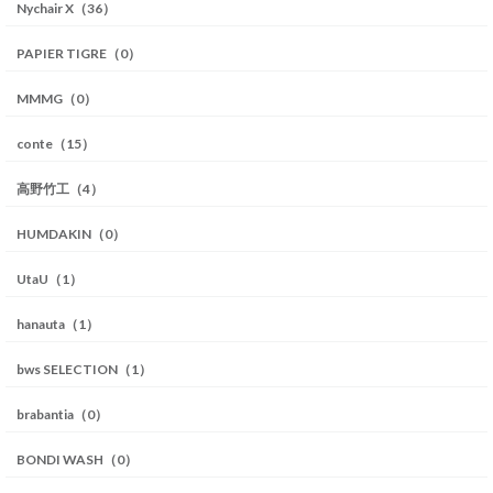
Nychair X（36）
PAPIER TIGRE（0）
MMMG（0）
conte（15）
高野竹工（4）
HUMDAKIN（0）
UtaU（1）
hanauta（1）
bws SELECTION（1）
brabantia（0）
BONDI WASH（0）