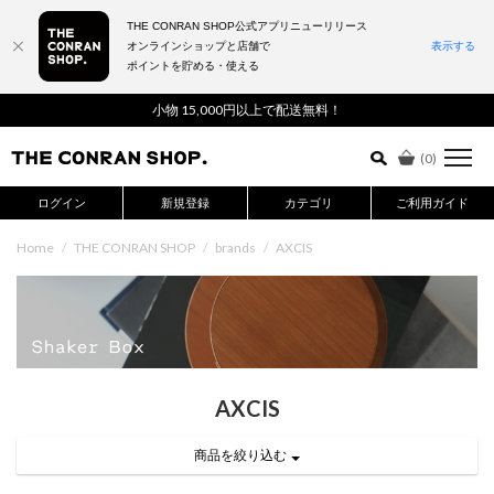
THE CONRAN SHOP公式アプリニューリリース
オンラインショップと店舗で
表示する
ポイントを貯める・使える
詳細検索はこちら
小物 15,000円以上で配送無料！
(
0
)
ログイン
新規登録
カテゴリ
ご利用ガイド
Home
/
THE CONRAN SHOP
/
brands
/
AXCIS
AXCIS
商品を絞り込む