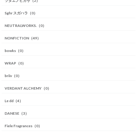
ツタエノヒガサ（2）
Sghr スガハラ（0）
NEUTRALWORKS.（0）
NONFICTION（49）
bowks（0）
WRAP（0）
briiv（0）
VERDANT ALCHEMY（0）
Le dd（4）
DANESE（3）
Fiele Fragrances（0）