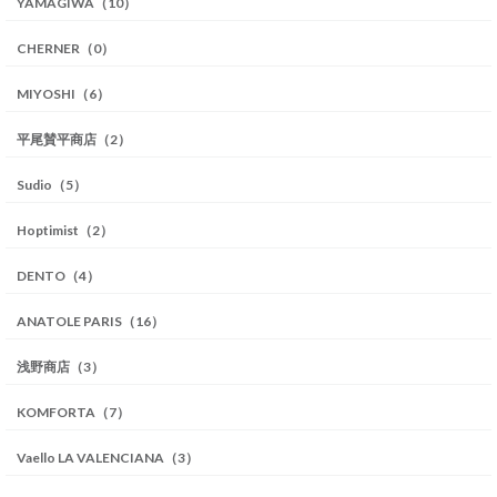
YAMAGIWA（10）
CHERNER（0）
MIYOSHI（6）
平尾賛平商店（2）
Sudio（5）
Hoptimist（2）
DENTO（4）
ANATOLE PARIS（16）
浅野商店（3）
KOMFORTA（7）
Vaello LA VALENCIANA（3）