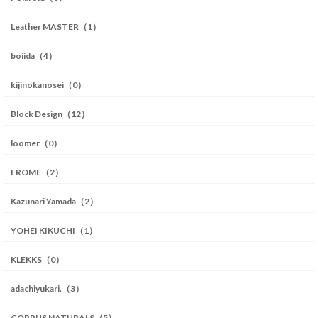
Leather MASTER（1）
boiida（4）
kijinokanosei（0）
Block Design（12）
loomer（0）
FROME（2）
Kazunari Yamada（2）
YOHEI KIKUCHI（1）
KLEKKS（0）
adachiyukari.（3）
CORPUS NATURALS（5）