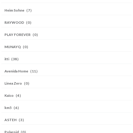
Heim Sohne（7）
RAYWOOD（0）
PLAY FOREVER（0）
MUNAYQ（0）
itti（38）
Avenida Home（11）
Linea Zero（0）
Kaico（4）
km5（6）
ASTEH（3）
Polaroid（0）