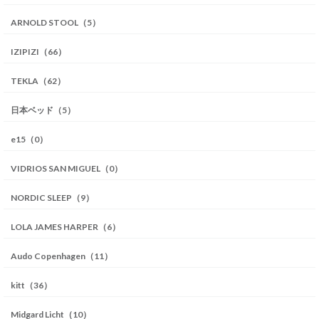
ARNOLD STOOL（5）
IZIPIZI（66）
TEKLA（62）
日本ベッド（5）
e15（0）
VIDRIOS SAN MIGUEL（0）
NORDIC SLEEP（9）
LOLA JAMES HARPER（6）
Audo Copenhagen（11）
kitt（36）
Midgard Licht（10）