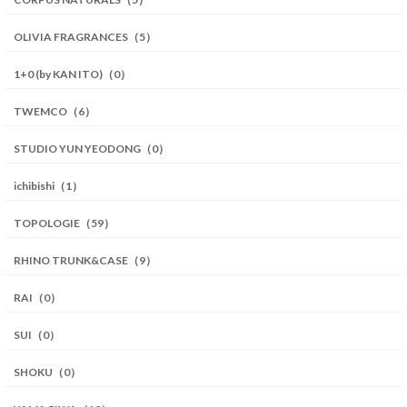
OLIVIA FRAGRANCES（5）
1+0 (by KAN ITO)（0）
TWEMCO（6）
STUDIO YUN YEODONG（0）
ichibishi（1）
TOPOLOGIE（59）
RHINO TRUNK&CASE（9）
RAI（0）
SUI（0）
SHOKU（0）