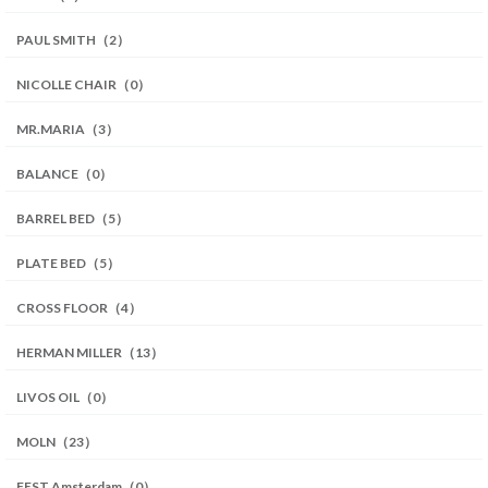
PAUL SMITH（2）
NICOLLE CHAIR（0）
MR.MARIA（3）
BALANCE（0）
BARREL BED（5）
PLATE BED（5）
CROSS FLOOR（4）
HERMAN MILLER（13）
LIVOS OIL（0）
MOLN（23）
FEST Amsterdam（0）