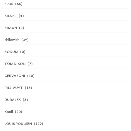
FLOS（66）
KILNER（4）
BRAUN（2）
chilewich（39）
BODUM（0）
TOM DIXON（7）
GERVASONI（10）
PILLIVUYT（13）
DURALEX（3）
Knoll（20）
LOUIS POULSEN（129）