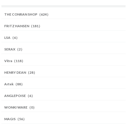
THE CONRAN SHOP（624）
FRITZ HANSEN（181）
LSA（6）
SERAX（2）
Vitra（118）
HENRY DEAN（28）
Artek（88）
ANGLEPOISE（6）
WONKI WARE（0）
MAGIS（56）