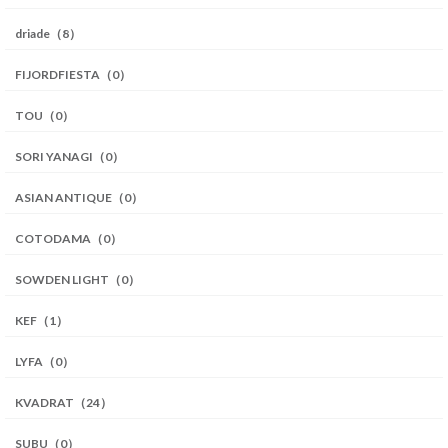
driade（8）
FIJORDFIESTA（0）
TOU（0）
SORI YANAGI（0）
ASIAN ANTIQUE（0）
COTODAMA（0）
SOWDEN LIGHT（0）
KEF（1）
LYFA（0）
KVADRAT（24）
SUBU（0）