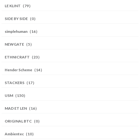
LE KLINT（79）
SIDE BY SIDE（0）
simplehuman（16）
NEWGATE（5）
ETHNICRAFT（23）
Hender Scheme（14）
STACKERS（17）
USM（150）
MAD ET LEN（16）
ORIGINAL BTC（0）
Ambientec（10）