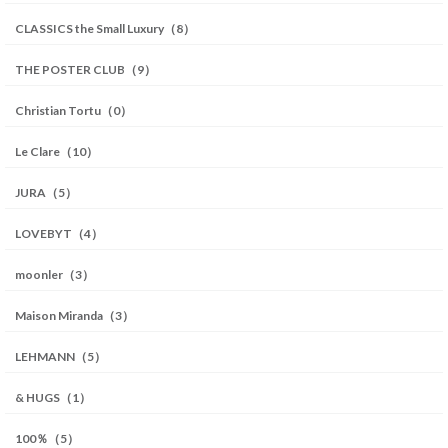
CLASSICS the Small Luxury（8）
THE POSTER CLUB（9）
Christian Tortu（0）
Le Clare（10）
JURA（5）
LOVEBYT（4）
moonler（3）
Maison Miranda（3）
LEHMANN（5）
& HUGS（1）
100％（5）