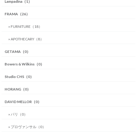
Lampadina（1）
FRAMA（26）
» FURNITURE（18）
» APOTHECARY（8）
GETAMA（0）
Bowers & Wilkins（0）
Studio CHS（0）
HORANG（0）
DAVID MELLOR（0）
» パリ（0）
» プロヴァンサル（0）