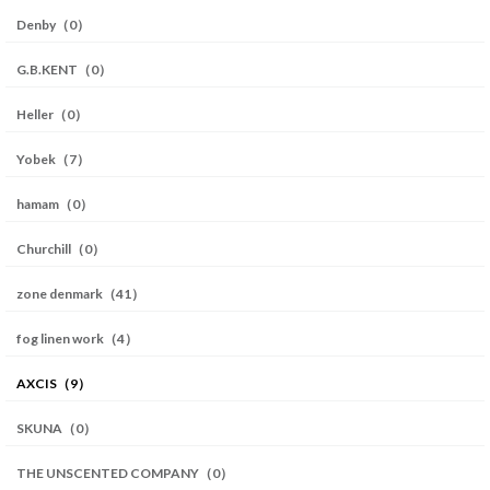
Denby（0）
G.B.KENT（0）
Heller（0）
Yobek（7）
hamam（0）
Churchill（0）
zone denmark（41）
fog linen work（4）
AXCIS（9）
SKUNA（0）
THE UNSCENTED COMPANY（0）