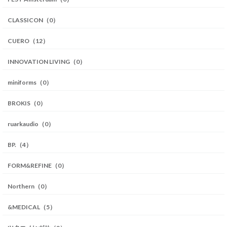
CLASSICON（0）
CUERO（12）
INNOVATION LIVING（0）
miniforms（0）
BROKIS（0）
ruarkaudio（0）
BP.（4）
FORM&REFINE（0）
Northern（0）
&MEDICAL（5）