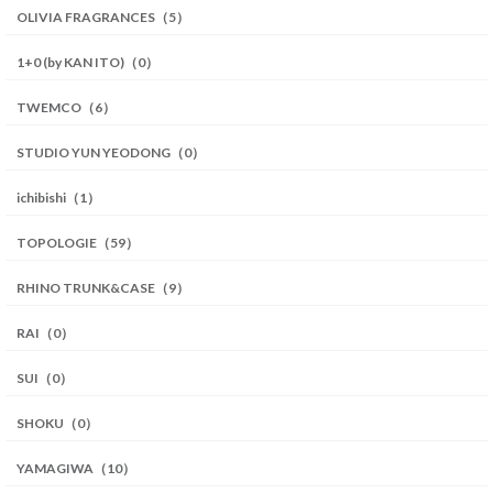
OLIVIA FRAGRANCES（5）
1+0 (by KAN ITO)（0）
TWEMCO（6）
STUDIO YUN YEODONG（0）
ichibishi（1）
TOPOLOGIE（59）
RHINO TRUNK&CASE（9）
RAI（0）
SUI（0）
SHOKU（0）
YAMAGIWA（10）