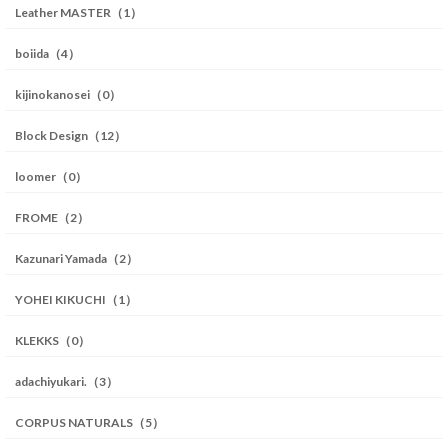
Leather MASTER（1）
boiida（4）
kijinokanosei（0）
Block Design（12）
loomer（0）
FROME（2）
Kazunari Yamada（2）
YOHEI KIKUCHI（1）
KLEKKS（0）
adachiyukari.（3）
CORPUS NATURALS（5）