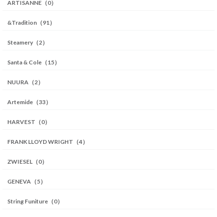
ARTISANNE（0）
&Tradition（91）
Steamery（2）
Santa & Cole（15）
NUURA（2）
Artemide（33）
HARVEST（0）
FRANK LLOYD WRIGHT（4）
ZWIESEL（0）
GENEVA（5）
String Funiture（0）