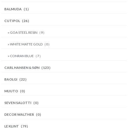
BALMUDA（1）
CUTIPOL（26）
» GOA STEEL RESIN（9）
» WHITE MATTE GOLD（0）
» CONRAN BLUE（7）
CARL HANSEN & SØN（123）
BAOLGI（22）
MUUTO（0）
SEVEN SALOTTI（0）
DECOR WALTHER（0）
LE KLINT（79）