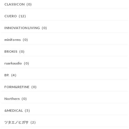
CLASSICON（0）
CUERO（12）
INNOVATION LIVING（0）
miniforms（0）
BROKIS（0）
ruarkaudio（0）
BP.（4）
FORM&REFINE（0）
Northern（0）
&MEDICAL（5）
ツタエノヒガサ（2）