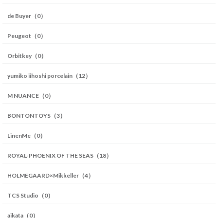
de Buyer（0）
Peugeot（0）
Orbitkey（0）
yumiko iihoshi porcelain（12）
M NUANCE（0）
BONTONTOYS（3）
LinenMe（0）
ROYAL-PHOENIX OF THE SEAS（18）
HOLMEGAARD×Mikkeller（4）
TCS Studio（0）
aikata（0）