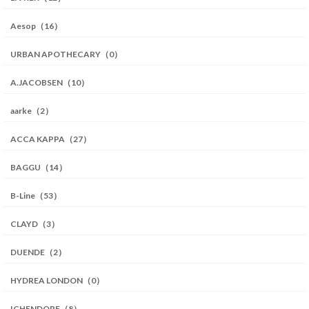
Aesop（16）
URBAN APOTHECARY（0）
A.JACOBSEN（10）
aarke（2）
ACCA KAPPA（27）
BAGGU（14）
B-Line（53）
CLAYD（3）
DUENDE（2）
HYDREA LONDON（0）
ICHENDORF（8）