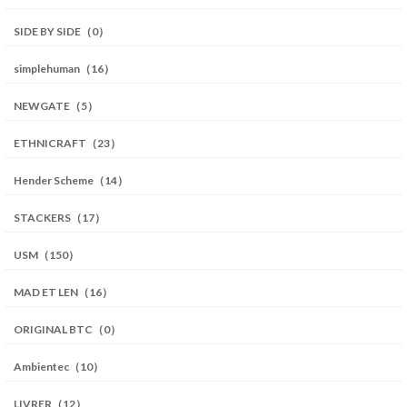
SIDE BY SIDE（0）
simplehuman（16）
NEWGATE（5）
ETHNICRAFT（23）
Hender Scheme（14）
STACKERS（17）
USM（150）
MAD ET LEN（16）
ORIGINAL BTC（0）
Ambientec（10）
LIVRER（12）