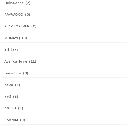
Heim Sohne（7）
RAYWOOD（0）
PLAY FOREVER（0）
MUNAYQ（0）
itti（38）
Avenida Home（11）
Linea Zero（0）
Kaico（4）
km5（6）
ASTEH（3）
Polaroid（0）