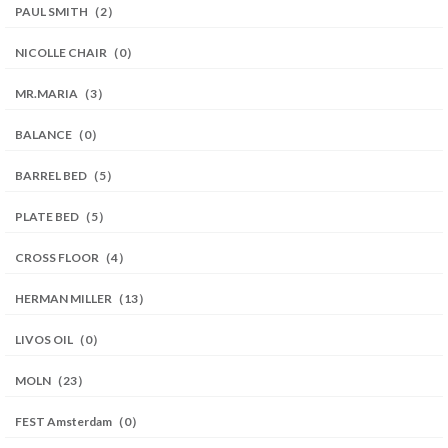
PAUL SMITH（2）
NICOLLE CHAIR（0）
MR.MARIA（3）
BALANCE（0）
BARREL BED（5）
PLATE BED（5）
CROSS FLOOR（4）
HERMAN MILLER（13）
LIVOS OIL（0）
MOLN（23）
FEST Amsterdam（0）