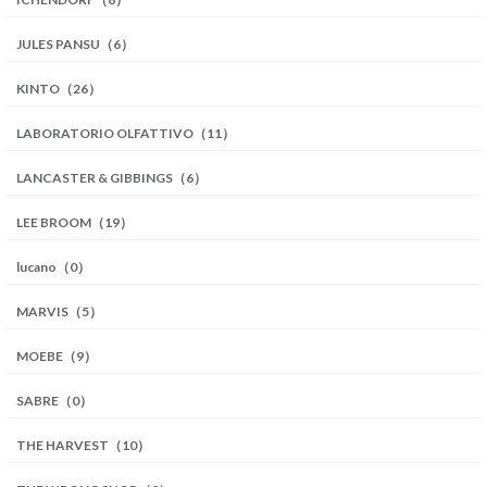
JULES PANSU（6）
KINTO（26）
LABORATORIO OLFATTIVO（11）
LANCASTER & GIBBINGS（6）
LEE BROOM（19）
lucano（0）
MARVIS（5）
MOEBE（9）
SABRE（0）
THE HARVEST（10）