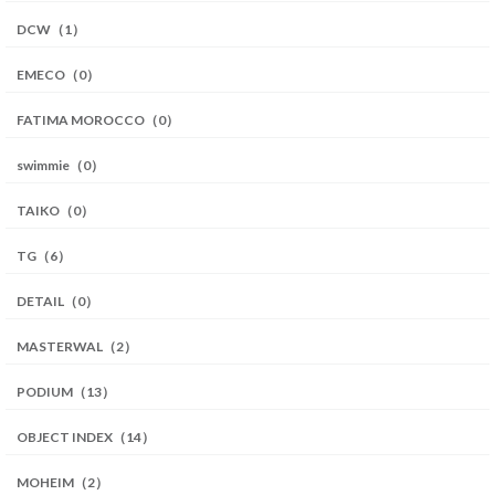
DCW（1）
EMECO（0）
FATIMA MOROCCO（0）
swimmie（0）
TAIKO（0）
TG（6）
DETAIL（0）
MASTERWAL（2）
PODIUM（13）
OBJECT INDEX（14）
MOHEIM（2）