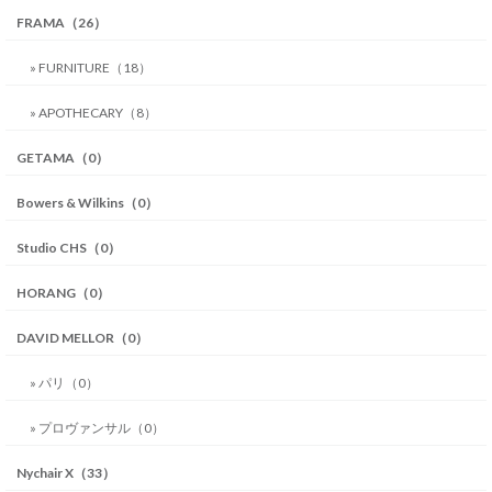
FRAMA（26）
» FURNITURE（18）
» APOTHECARY（8）
GETAMA（0）
Bowers & Wilkins（0）
Studio CHS（0）
HORANG（0）
DAVID MELLOR（0）
» パリ（0）
» プロヴァンサル（0）
Nychair X（33）