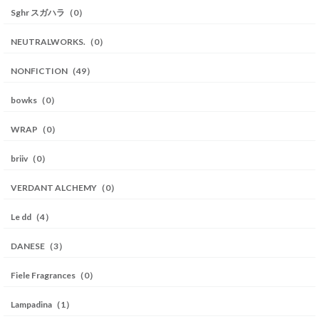
Sghr スガハラ（0）
NEUTRALWORKS.（0）
NONFICTION（49）
bowks（0）
WRAP（0）
briiv（0）
VERDANT ALCHEMY（0）
Le dd（4）
DANESE（3）
Fiele Fragrances（0）
Lampadina（1）