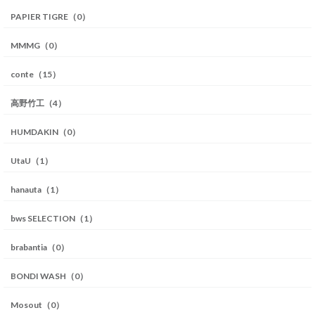
PAPIER TIGRE（0）
MMMG（0）
conte（15）
高野竹工（4）
HUMDAKIN（0）
UtaU（1）
hanauta（1）
bws SELECTION（1）
brabantia（0）
BONDI WASH（0）
Mosout（0）