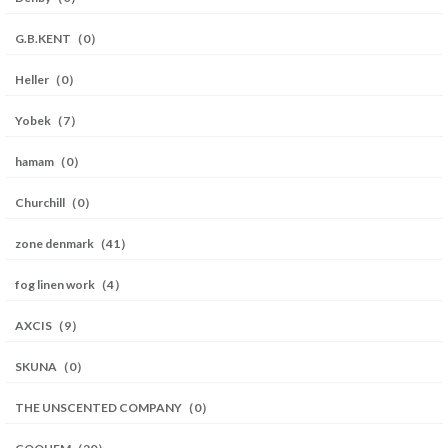
G.B.KENT（0）
Heller（0）
Yobek（7）
hamam（0）
Churchill（0）
zone denmark（41）
fog linen work（4）
AXCIS（9）
SKUNA（0）
THE UNSCENTED COMPANY（0）