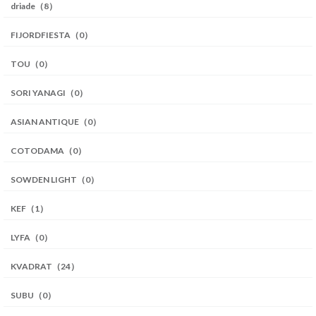
driade（8）
FIJORDFIESTA（0）
TOU（0）
SORI YANAGI（0）
ASIAN ANTIQUE（0）
COTODAMA（0）
SOWDEN LIGHT（0）
KEF（1）
LYFA（0）
KVADRAT（24）
SUBU（0）