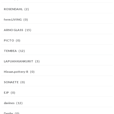
ROSENDAHL（2）
ferm LIVING（0）
ARNO GLASS（15）
PICTO（0）
TEMBEA（12）
LAPUAN KANKURIT（3）
Hissan.pottery-R（0）
SONAETE（0）
EJP（0）
davines（12）
Denby（0）