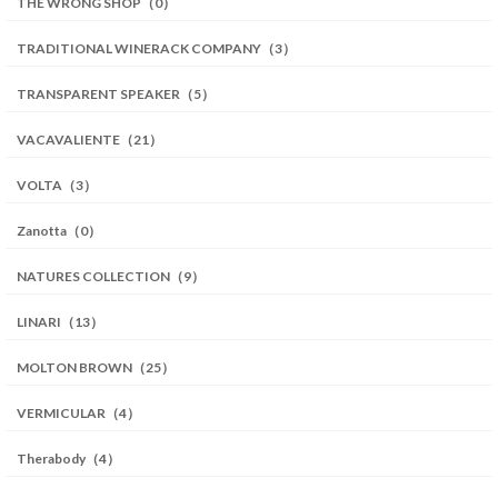
THE WRONG SHOP（0）
TRADITIONAL WINERACK COMPANY（3）
TRANSPARENT SPEAKER（5）
VACAVALIENTE（21）
VOLTA（3）
Zanotta（0）
NATURES COLLECTION（9）
LINARI（13）
MOLTON BROWN（25）
VERMICULAR（4）
Therabody（4）