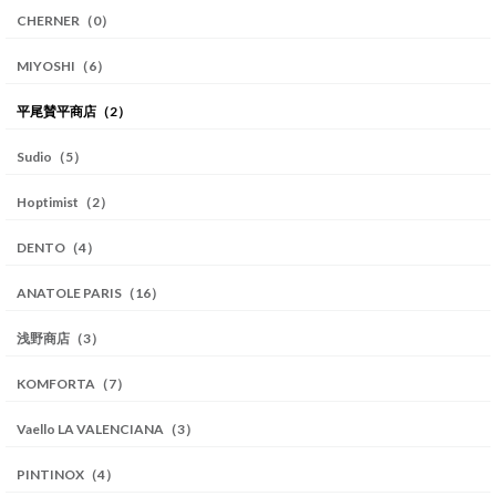
CHERNER（0）
MIYOSHI（6）
平尾賛平商店（2）
Sudio（5）
Hoptimist（2）
DENTO（4）
ANATOLE PARIS（16）
浅野商店（3）
KOMFORTA（7）
Vaello LA VALENCIANA（3）
PINTINOX（4）