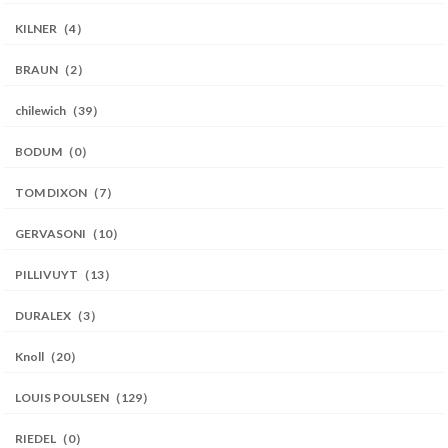
KILNER（4）
BRAUN（2）
chilewich（39）
BODUM（0）
TOM DIXON（7）
GERVASONI（10）
PILLIVUYT（13）
DURALEX（3）
Knoll（20）
LOUIS POULSEN（129）
RIEDEL（0）