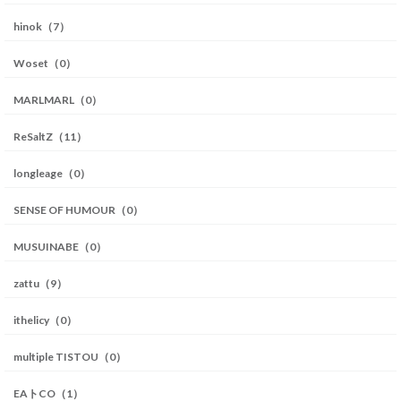
hinok（7）
Woset（0）
MARLMARL（0）
ReSaltZ（11）
longleage（0）
SENSE OF HUMOUR（0）
MUSUINABE（0）
zattu（9）
ithelicy（0）
multiple TISTOU（0）
EAトCO（1）