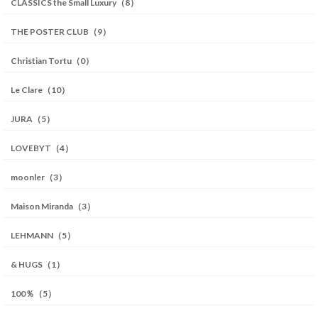
CLASSICS the Small Luxury（8）
THE POSTER CLUB（9）
Christian Tortu（0）
Le Clare（10）
JURA（5）
LOVEBYT（4）
moonler（3）
Maison Miranda（3）
LEHMANN（5）
& HUGS（1）
100％（5）