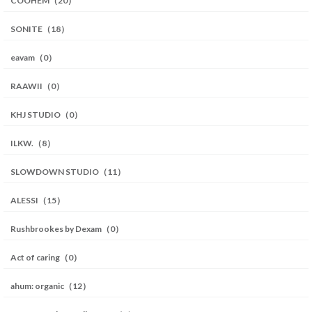
COOHEM（20）
SONITE（18）
eavam（0）
RAAWII（0）
KHJ STUDIO（0）
ILKW.（8）
SLOWDOWN STUDIO（11）
ALESSI（15）
Rushbrookes by Dexam（0）
Act of caring（0）
ahum: organic（12）