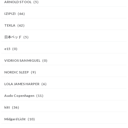
ARNOLD STOOL（5）
IZIPIZI（66）
TEKLA（62）
日本ベッド（5）
e15（0）
VIDRIOS SAN MIGUEL（0）
NORDIC SLEEP（9）
LOLA JAMES HARPER（6）
Audo Copenhagen（11）
kitt（36）
Midgard Licht（10）