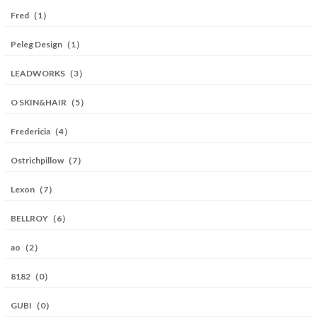
Fred（1）
Peleg Design（1）
LEADWORKS（3）
O SKIN&HAIR（5）
Fredericia（4）
Ostrichpillow（7）
Lexon（7）
BELLROY（6）
ao（2）
8182（0）
GUBI（0）