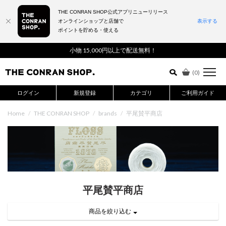
THE CONRAN SHOP公式アプリニューリリース
オンラインショップと店舗で
表示する
ポイントを貯める・使える
詳細検索はこちら
小物 15,000円以上で配送無料！
(
0
)
ログイン
新規登録
カテゴリ
ご利用ガイド
Home
/
THE CONRAN SHOP
/
brands
/
平尾賛平商店
平尾賛平商店
商品を絞り込む