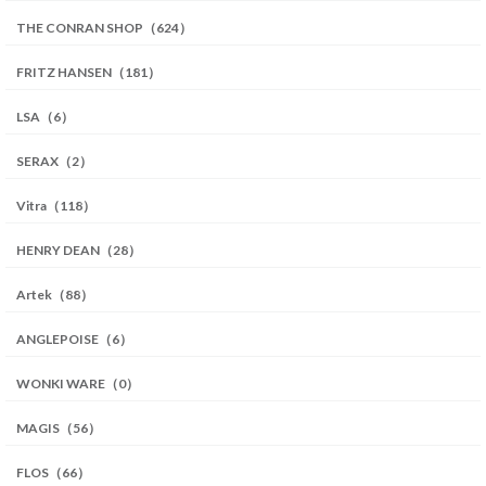
THE CONRAN SHOP（624）
FRITZ HANSEN（181）
LSA（6）
SERAX（2）
Vitra（118）
HENRY DEAN（28）
Artek（88）
ANGLEPOISE（6）
WONKI WARE（0）
MAGIS（56）
FLOS（66）