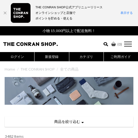
THE CONRAN SHOP公式アプリニューリリース
オンラインショップと店舗で
表示する
ポイントを貯める・使える
詳細検索はこちら
小物 15,000円以上で配送無料！
(
0
)
ログイン
新規登録
カテゴリ
ご利用ガイド
Home
/
THE CONRAN SHOP
/
全ての商品
商品を絞り込む
3482 Items