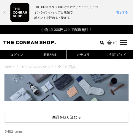
THE CONRAN SHOP公式アプリニューリリース
オンラインショップと店舗で
表示する
ポイントを貯める・使える
詳細検索はこちら
小物 15,000円以上で配送無料！
(
0
)
ログイン
新規登録
カテゴリ
ご利用ガイド
Home
/
THE CONRAN SHOP
/
全ての商品
商品を絞り込む
3482 Items