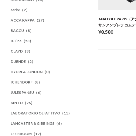
aarke（2）
ANATOLE PARIS
ACCA KAPPA（27）
サンアンブレラ カムデ
BAGGU（8）
¥8,580
B-Line（53）
CLAYD（3）
DUENDE（2）
HYDREA LONDON（0）
ICHENDORF（8）
JULES PANSU（6）
KINTO（26）
LABORATORIO OLFATTIVO（11）
LANCASTER & GIBBINGS（6）
LEE BROOM（19）