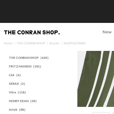
New
Home
/
THE CONRAN SHOP
/
brands
/
ANATOLE PARIS
THE CONRAN SHOP（624）
FRITZ HANSEN（181）
LSA（6）
SERAX（2）
Vitra（118）
HENRY DEAN（28）
Artek（88）