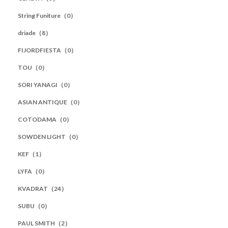
String Funiture（0）
driade（8）
FIJORDFIESTA（0）
TOU（0）
SORI YANAGI（0）
ASIAN ANTIQUE（0）
COTODAMA（0）
SOWDEN LIGHT（0）
KEF（1）
LYFA（0）
KVADRAT（24）
SUBU（0）
PAUL SMITH（2）