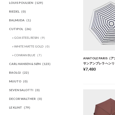
LOUIS POULSEN（129）
RIEDEL（0）
BALMUDA（1）
CUTIPOL（26）
» GOA STEEL RESIN（9）
» WHITE MATTE GOLD（0）
» CONRAN BLUE（7）
ANATOLE PARIS
サンアンブレラ へンリ
CARL HANSEN & SØN（123）
¥7,480
BAOLGI（22）
MUUTO（0）
SEVEN SALOTTI（0）
DECOR WALTHER（0）
LE KLINT（79）