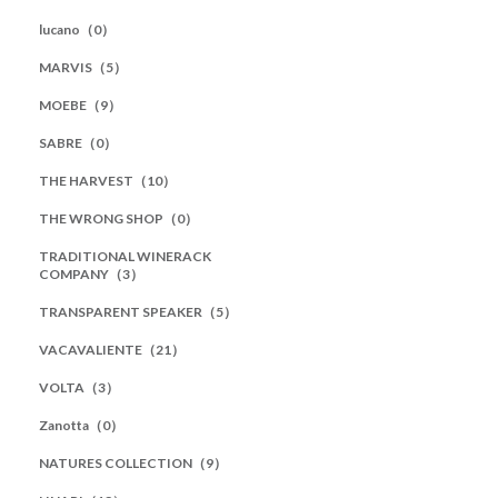
lucano（0）
MARVIS（5）
MOEBE（9）
SABRE（0）
THE HARVEST（10）
THE WRONG SHOP（0）
TRADITIONAL WINERACK
COMPANY（3）
TRANSPARENT SPEAKER（5）
VACAVALIENTE（21）
VOLTA（3）
Zanotta（0）
NATURES COLLECTION（9）