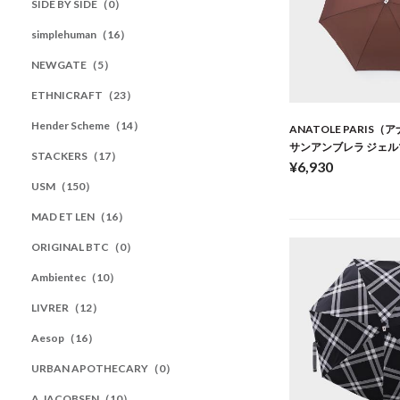
SIDE BY SIDE（0）
simplehuman（16）
NEWGATE（5）
ETHNICRAFT（23）
Hender Scheme（14）
ANATOLE PARIS
サンアンブレラ ジェル
STACKERS（17）
¥6,930
USM（150）
MAD ET LEN（16）
ORIGINAL BTC（0）
Ambientec（10）
LIVRER（12）
Aesop（16）
URBAN APOTHECARY（0）
A.JACOBSEN（10）