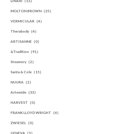
LINARI（13）
MOLTON BROWN（25）
VERMICULAR（4）
Therabody（4）
ARTISANNE（0）
&Tradition（91）
Steamery（2）
Santa & Cole（15）
NUURA（2）
Artemide（33）
HARVEST（0）
FRANK LLOYD WRIGHT（4）
ZWIESEL（0）
GENEVA（5）