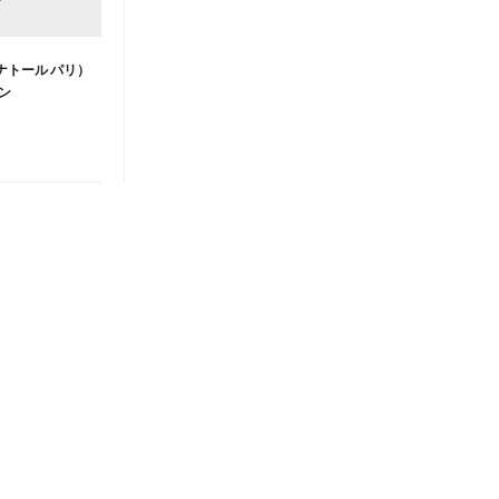
（アナトール パリ）
ン