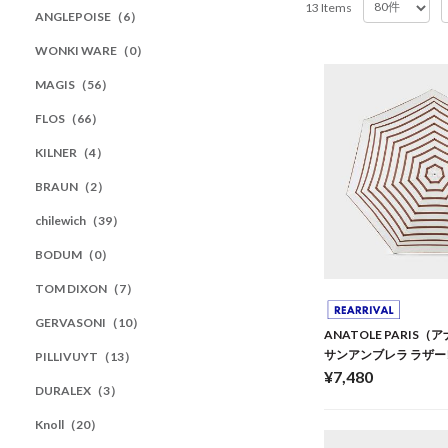
13 Items
ANGLEPOISE（6）
WONKI WARE（0）
MAGIS（56）
FLOS（66）
KILNER（4）
BRAUN（2）
chilewich（39）
BODUM（0）
TOM DIXON（7）
GERVASONI（10）
ANATOLE PARIS
サンアンブレラ ラザー
PILLIVUYT（13）
¥7,480
DURALEX（3）
Knoll（20）