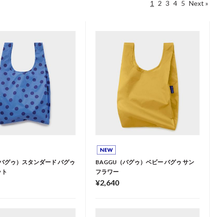
1
2
3
4
5
Next »
（バグゥ）スタンダード バグゥ
BAGGU（バグゥ）ベビー バグゥ サン
ット
フラワー
¥2,640