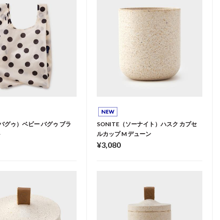
（バグゥ）ベビー バグゥ ブラ
SONITE（ソーナイト）ハスク カプセ
ト
ルカップ M デューン
¥3,080