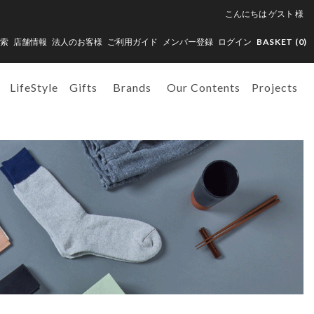
こんにちは
ゲスト
様
索
店舗情報
法人のお客様
ご利用ガイド
メンバー登録
ログイン
BASKET (
0
)
LifeStyle
Gifts
Brands
Our Contents
Projects