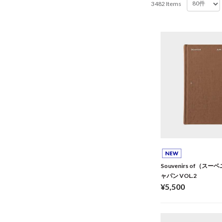
3482 Items
Souvenirs of（
ャパン VOL.2
¥5,500