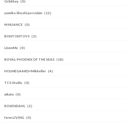
Orbitkey（0）
yumiko iihoshi porcelain（12）
M NUANCE（0）
BONTONTOYS（3）
LinenMe（0）
ROYAL-PHOENIX OF THE SEAS（18）
HOLMEGAARD×Mikkeller（4）
TCS Studio（0）
aikata（0）
ROSENDAHL（2）
ferm LIVING（0）