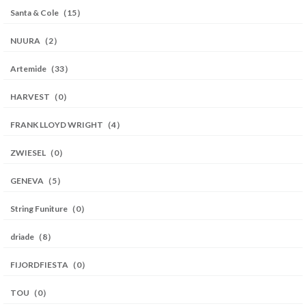
Santa & Cole（15）
NUURA（2）
Artemide（33）
HARVEST（0）
FRANK LLOYD WRIGHT（4）
ZWIESEL（0）
GENEVA（5）
String Funiture（0）
driade（8）
FIJORDFIESTA（0）
TOU（0）