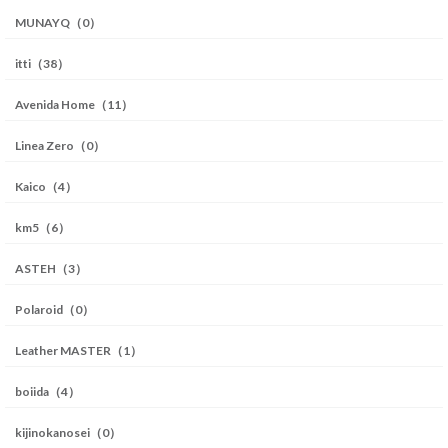
MUNAYQ（0）
itti（38）
Avenida Home（11）
Linea Zero（0）
Kaico（4）
km5（6）
ASTEH（3）
Polaroid（0）
Leather MASTER（1）
boiida（4）
kijinokanosei（0）