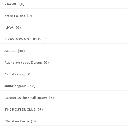
RAAWII（0）
KHJ STUDIO（0）
ILKW.（8）
SLOWDOWN STUDIO（11）
ALESSI（15）
Rushbrookes by Dexam（0）
Act of caring（0）
ahum: organic（12）
CLASSICS the Small Luxury（8）
THE POSTER CLUB（9）
Christian Tortu（0）