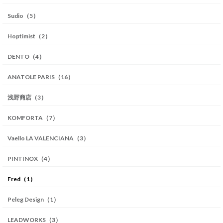
Sudio（5）
Hoptimist（2）
DENTO（4）
ANATOLE PARIS（16）
浅野商店（3）
KOMFORTA（7）
Vaello LA VALENCIANA（3）
PINTINOX（4）
Fred（1）
Peleg Design（1）
LEADWORKS（3）