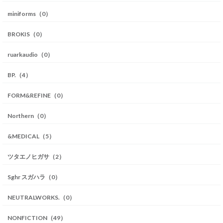
miniforms（0）
BROKIS（0）
ruarkaudio（0）
BP.（4）
FORM&REFINE（0）
Northern（0）
&MEDICAL（5）
ツタエノヒガサ（2）
Sghr スガハラ（0）
NEUTRALWORKS.（0）
NONFICTION（49）