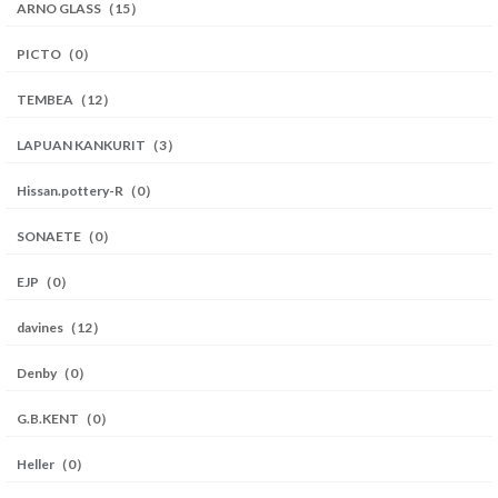
ARNO GLASS（15）
PICTO（0）
TEMBEA（12）
LAPUAN KANKURIT（3）
Hissan.pottery-R（0）
SONAETE（0）
EJP（0）
davines（12）
Denby（0）
G.B.KENT（0）
Heller（0）