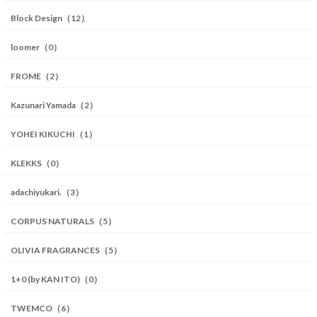
Block Design（12）
loomer（0）
FROME（2）
Kazunari Yamada（2）
YOHEI KIKUCHI（1）
KLEKKS（0）
adachiyukari.（3）
CORPUS NATURALS（5）
OLIVIA FRAGRANCES（5）
1+0 (by KAN ITO)（0）
TWEMCO（6）