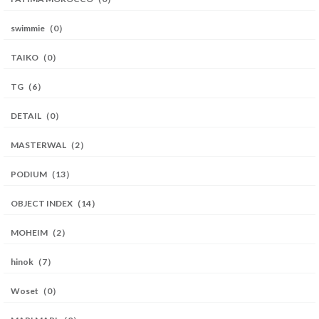
swimmie（0）
TAIKO（0）
TG（6）
DETAIL（0）
MASTERWAL（2）
PODIUM（13）
OBJECT INDEX（14）
MOHEIM（2）
hinok（7）
Woset（0）