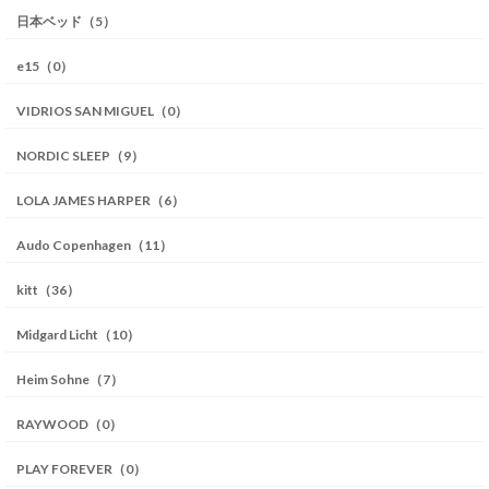
日本ベッド（5）
e15（0）
VIDRIOS SAN MIGUEL（0）
NORDIC SLEEP（9）
LOLA JAMES HARPER（6）
Audo Copenhagen（11）
kitt（36）
Midgard Licht（10）
Heim Sohne（7）
RAYWOOD（0）
PLAY FOREVER（0）