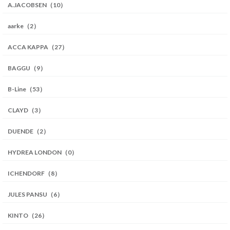
A.JACOBSEN（10）
aarke（2）
ACCA KAPPA（27）
BAGGU（9）
B-Line（53）
CLAYD（3）
DUENDE（2）
HYDREA LONDON（0）
ICHENDORF（8）
JULES PANSU（6）
KINTO（26）