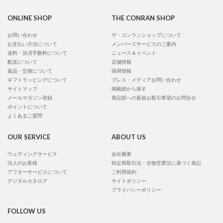
ONLINE SHOP
THE CONRAN SHOP
お問い合わせ
ザ・コンランショップについて
お支払い方法について
メンバーズサービスのご案内
送料・決済手数料について
ニュース＆イベント
配送について
店舗情報
返品・交換について
採用情報
ギフトラッピングについて
プレス・メディアお問い合わせ
サイトマップ
掲載紙から探す
メールマガジン登録
商品部への新規お取引希望のお問合せ
ポイントについて
よくあるご質問
OUR SERVICE
ABOUT US
ウェディングサービス
会社概要
法人のお客様
特定商取引法・古物営業法に基づく表記
アフターサービスについて
ご利用規約
デジタルカタログ
サイトポリシー
プライバシーポリシー
FOLLOW US