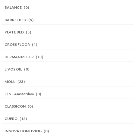
BALANCE（0）
BARREL BED（5）
PLATE BED（5）
CROSS FLOOR（4）
HERMAN MILLER（13）
LIVOS OIL（0）
MOLN（23）
FEST Amsterdam（0）
CLASSICON（0）
CUERO（12）
INNOVATION LIVING（0）