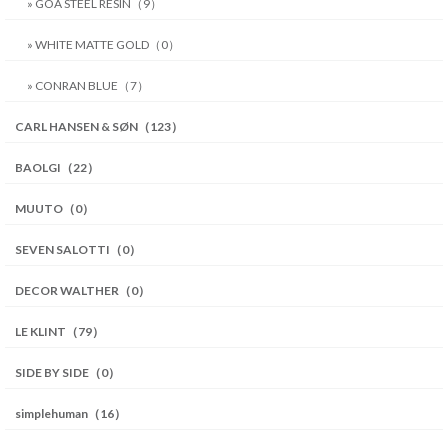
» GOA STEEL RESIN（9）
» WHITE MATTE GOLD（0）
» CONRAN BLUE（7）
CARL HANSEN & SØN（123）
BAOLGI（22）
MUUTO（0）
SEVEN SALOTTI（0）
DECOR WALTHER（0）
LE KLINT（79）
SIDE BY SIDE（0）
simplehuman（16）