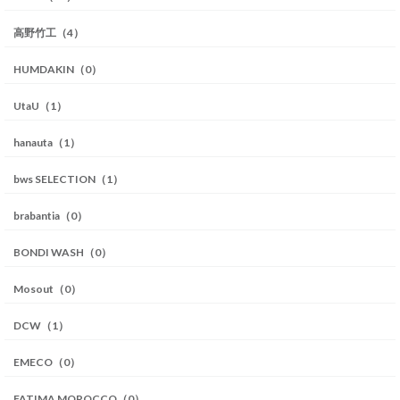
高野竹工（4）
HUMDAKIN（0）
UtaU（1）
hanauta（1）
bws SELECTION（1）
brabantia（0）
BONDI WASH（0）
Mosout（0）
DCW（1）
EMECO（0）
FATIMA MOROCCO（0）