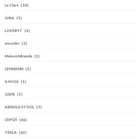
Le Clare（10）
JURA（5）
LOVEBYT（4）
moonler（3）
Maison Miranda（3）
LEHMANN（5）
& HUGS（1）
100％（5）
ARNOLD STOOL（5）
IZIPIZI（66）
TEKLA（62）