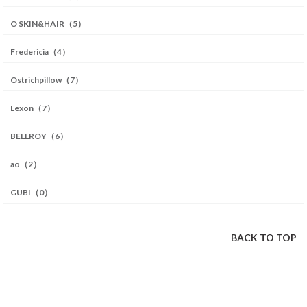
O SKIN&HAIR（5）
Fredericia（4）
Ostrichpillow（7）
Lexon（7）
BELLROY（6）
ao（2）
GUBI（0）
BACK TO TOP