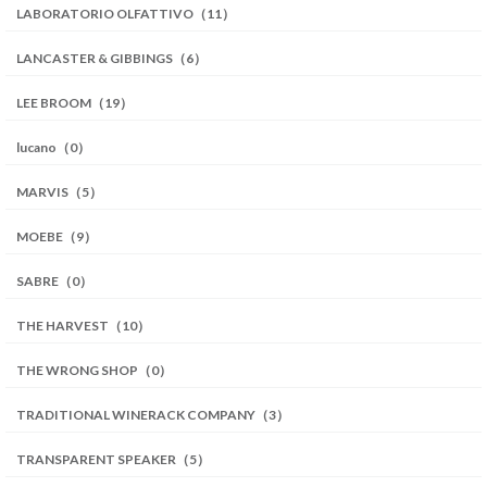
LABORATORIO OLFATTIVO（11）
LANCASTER & GIBBINGS（6）
LEE BROOM（19）
lucano（0）
MARVIS（5）
MOEBE（9）
SABRE（0）
THE HARVEST（10）
THE WRONG SHOP（0）
TRADITIONAL WINERACK COMPANY（3）
TRANSPARENT SPEAKER（5）