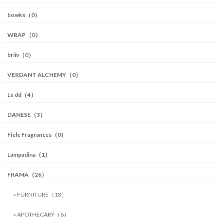
bowks（0）
WRAP（0）
briiv（0）
VERDANT ALCHEMY（0）
Le dd（4）
DANESE（3）
Fiele Fragrances（0）
Lampadina（1）
FRAMA（26）
» FURNITURE（18）
» APOTHECARY（8）