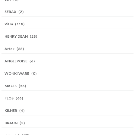
SERAX（2）
Vitra（118）
HENRY DEAN（28）
Artek（88）
ANGLEPOISE（6）
WONKI WARE（0）
MAGIS（56）
FLOS（66）
KILNER（4）
BRAUN（2）