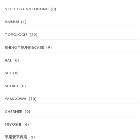
STUDIO YUN YEODONG（0）
ichibishi（1）
TOPOLOGIE（59）
RHINO TRUNK&CASE（9）
RAI（0）
SUI（0）
SHOKU（0）
YAMAGIWA（10）
CHERNER（0）
MIYOSHI（6）
平尾賛平商店（2）