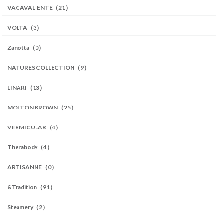
VACAVALIENTE（21）
VOLTA（3）
Zanotta（0）
NATURES COLLECTION（9）
LINARI（13）
MOLTON BROWN（25）
VERMICULAR（4）
Therabody（4）
ARTISANNE（0）
&Tradition（91）
Steamery（2）