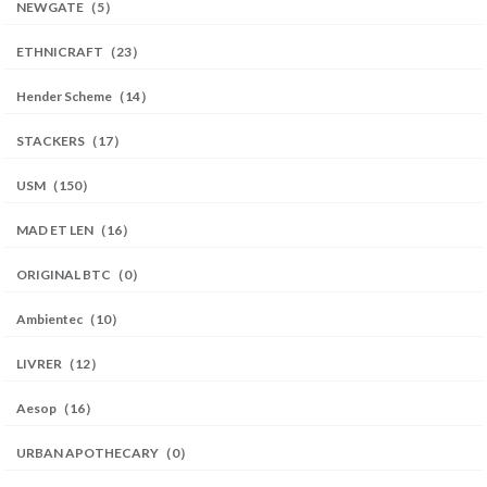
NEWGATE（5）
ETHNICRAFT（23）
Hender Scheme（14）
STACKERS（17）
USM（150）
MAD ET LEN（16）
ORIGINAL BTC（0）
Ambientec（10）
LIVRER（12）
Aesop（16）
URBAN APOTHECARY（0）