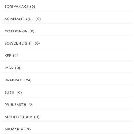
SORI YANAGI（0）
ASIAN ANTIQUE（0）
COTODAMA（0）
SOWDEN LIGHT（0）
KEF（1）
LYFA（0）
KVADRAT（24）
SUBU（0）
PAUL SMITH（2）
NICOLLE CHAIR（0）
MR.MARIA（3）