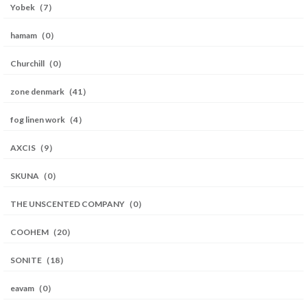
Yobek（7）
hamam（0）
Churchill（0）
zone denmark（41）
fog linen work（4）
AXCIS（9）
SKUNA（0）
THE UNSCENTED COMPANY（0）
COOHEM（20）
SONITE（18）
eavam（0）