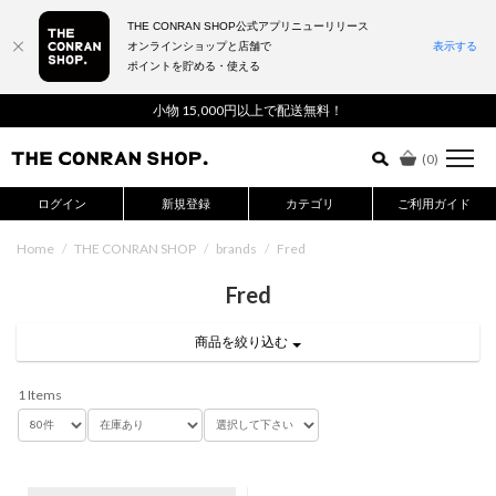
THE CONRAN SHOP公式アプリニューリリース
オンラインショップと店舗で
表示する
ポイントを貯める・使える
詳細検索はこちら
小物 15,000円以上で配送無料！
(
0
)
ログイン
新規登録
カテゴリ
ご利用ガイド
Home
/
THE CONRAN SHOP
/
brands
/
Fred
Fred
商品を絞り込む
1 Items