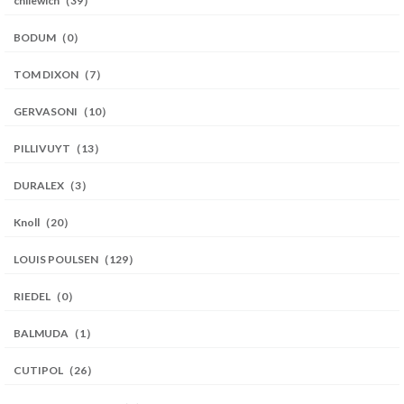
chilewich（39）
BODUM（0）
TOM DIXON（7）
GERVASONI（10）
PILLIVUYT（13）
DURALEX（3）
Knoll（20）
LOUIS POULSEN（129）
RIEDEL（0）
BALMUDA（1）
CUTIPOL（26）