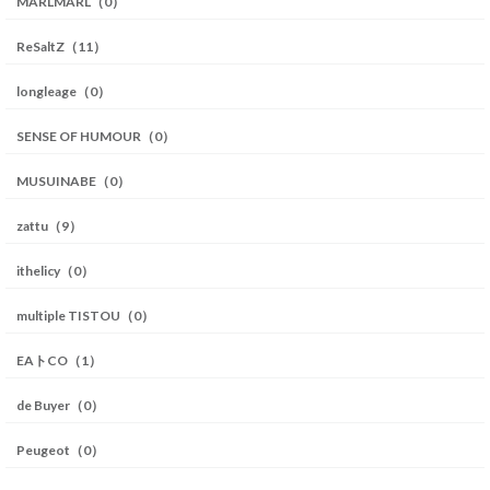
MARLMARL（0）
ReSaltZ（11）
longleage（0）
SENSE OF HUMOUR（0）
MUSUINABE（0）
zattu（9）
ithelicy（0）
multiple TISTOU（0）
EAトCO（1）
de Buyer（0）
Peugeot（0）