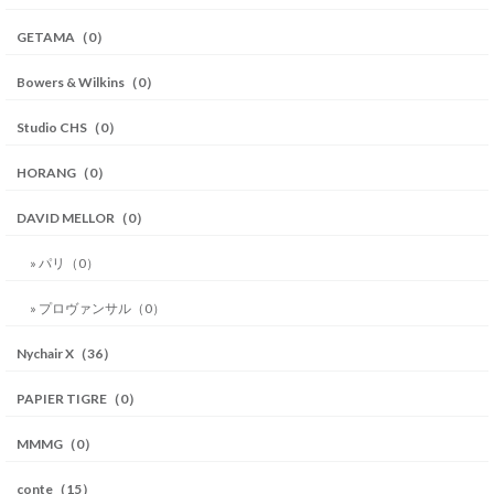
GETAMA（0）
Bowers & Wilkins（0）
Studio CHS（0）
HORANG（0）
DAVID MELLOR（0）
» パリ（0）
» プロヴァンサル（0）
Nychair X（36）
PAPIER TIGRE（0）
MMMG（0）
conte（15）