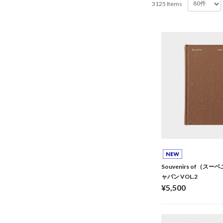
3125 Items
Souvenirs of（
ャパン VOL.2
¥5,500