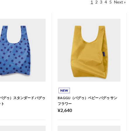
1
2
3
4
5
Next »
（バグゥ）スタンダード バグゥ
BAGGU（バグゥ）ベビー バグゥ サン
ット
フラワー
¥2,640