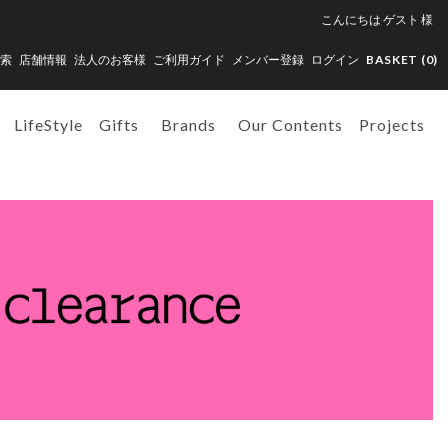
こんにちは
ゲスト
様
索
店舗情報
法人のお客様
ご利用ガイド
メンバー登録
ログイン
BASKET (
0
)
LifeStyle
Gifts
Brands
Our Contents
Projects