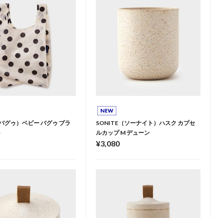
（バグゥ）ベビー バグゥ ブラ
SONITE（ソーナイト）ハスク カプセ
ト
ルカップ M デューン
¥3,080