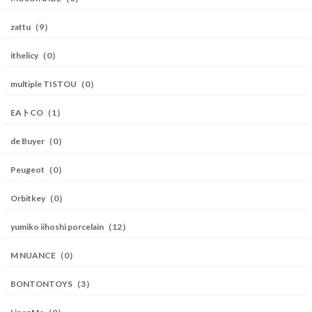
zattu（9）
ithelicy（0）
multiple TISTOU（0）
EAトCO（1）
de Buyer（0）
Peugeot（0）
Orbitkey（0）
yumiko iihoshi porcelain（12）
M NUANCE（0）
BONTONTOYS（3）