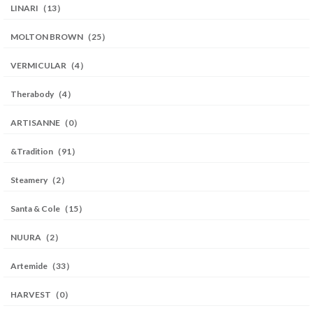
LINARI（13）
MOLTON BROWN（25）
VERMICULAR（4）
Therabody（4）
ARTISANNE（0）
&Tradition（91）
Steamery（2）
Santa & Cole（15）
NUURA（2）
Artemide（33）
HARVEST（0）