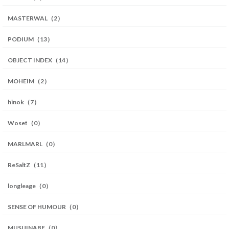
MASTERWAL（2）
PODIUM（13）
OBJECT INDEX（14）
MOHEIM（2）
hinok（7）
Woset（0）
MARLMARL（0）
ReSaltZ（11）
longleage（0）
SENSE OF HUMOUR（0）
MUSUINABE（0）