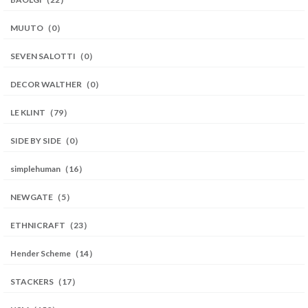
MUUTO（0）
SEVEN SALOTTI（0）
DECOR WALTHER（0）
LE KLINT（79）
SIDE BY SIDE（0）
simplehuman（16）
NEWGATE（5）
ETHNICRAFT（23）
Hender Scheme（14）
STACKERS（17）