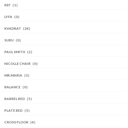
KEF（1）
LYFA（0）
KVADRAT（24）
SUBU（0）
PAUL SMITH（2）
NICOLLE CHAIR（0）
MR.MARIA（3）
BALANCE（0）
BARREL BED（5）
PLATE BED（5）
CROSS FLOOR（4）