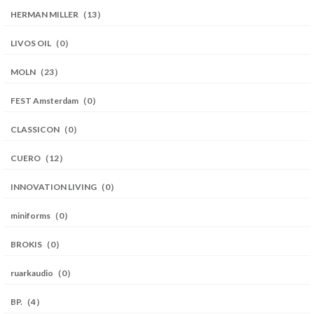
HERMAN MILLER（13）
LIVOS OIL（0）
MOLN（23）
FEST Amsterdam（0）
CLASSICON（0）
CUERO（12）
INNOVATION LIVING（0）
miniforms（0）
BROKIS（0）
ruarkaudio（0）
BP.（4）