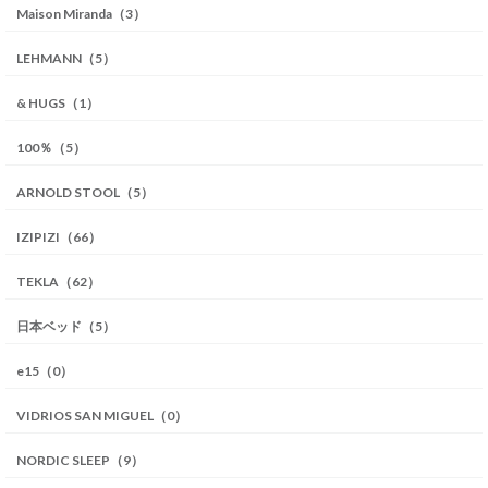
Maison Miranda（3）
LEHMANN（5）
& HUGS（1）
100％（5）
ARNOLD STOOL（5）
IZIPIZI（66）
TEKLA（62）
日本ベッド（5）
e15（0）
VIDRIOS SAN MIGUEL（0）
NORDIC SLEEP（9）