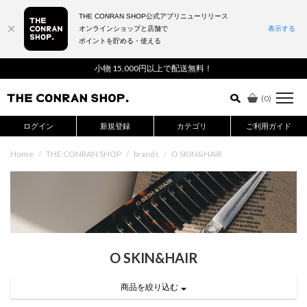
THE CONRAN SHOP公式アプリニューリリース
オンラインショップと店舗で
表示する
ポイントを貯める・使える
詳細検索はこちら
小物 15,000円以上で配送無料！
(
0
)
ログイン
新規登録
カテゴリ
ご利用ガイド
Home
/
THE CONRAN SHOP
/
brands
/
O SKIN&HAIR
O SKIN&HAIR
商品を絞り込む