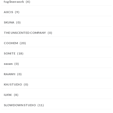
fog linen work（4）
AXCIS（9）
SKUNA（0）
THE UNSCENTED COMPANY（0）
COOHEM（20）
SONITE（18）
eavam（0）
RAAWII（0）
KHJ STUDIO（0）
ILKW.（8）
SLOWDOWN STUDIO（11）