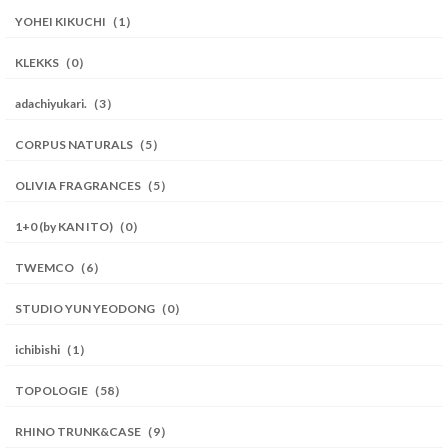
YOHEI KIKUCHI（1）
KLEKKS（0）
adachiyukari.（3）
CORPUS NATURALS（5）
OLIVIA FRAGRANCES（5）
1+0 (by KAN ITO)（0）
TWEMCO（6）
STUDIO YUN YEODONG（0）
ichibishi（1）
TOPOLOGIE（58）
RHINO TRUNK&CASE（9）