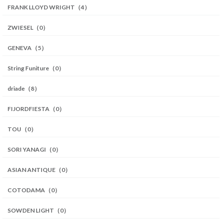
FRANK LLOYD WRIGHT（4）
ZWIESEL（0）
GENEVA（5）
String Funiture（0）
driade（8）
FIJORDFIESTA（0）
TOU（0）
SORI YANAGI（0）
ASIAN ANTIQUE（0）
COTODAMA（0）
SOWDEN LIGHT（0）