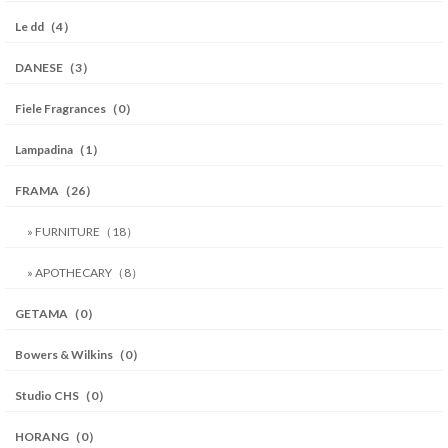
Le dd（4）
DANESE（3）
Fiele Fragrances（0）
Lampadina（1）
FRAMA（26）
» FURNITURE（18）
» APOTHECARY（8）
GETAMA（0）
Bowers & Wilkins（0）
Studio CHS（0）
HORANG（0）