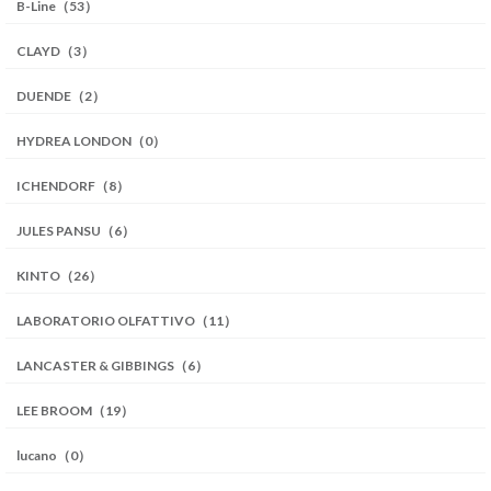
B-Line（53）
CLAYD（3）
DUENDE（2）
HYDREA LONDON（0）
ICHENDORF（8）
JULES PANSU（6）
KINTO（26）
LABORATORIO OLFATTIVO（11）
LANCASTER & GIBBINGS（6）
LEE BROOM（19）
lucano（0）