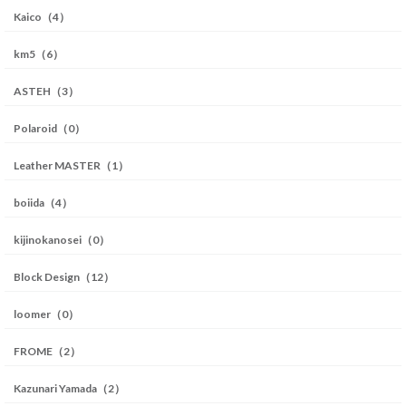
Kaico（4）
km5（6）
ASTEH（3）
Polaroid（0）
Leather MASTER（1）
boiida（4）
kijinokanosei（0）
Block Design（12）
loomer（0）
FROME（2）
Kazunari Yamada（2）