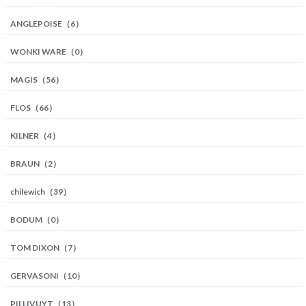
ANGLEPOISE（6）
WONKI WARE（0）
MAGIS（56）
FLOS（66）
KILNER（4）
BRAUN（2）
chilewich（39）
BODUM（0）
TOM DIXON（7）
GERVASONI（10）
PILLIVUYT（13）