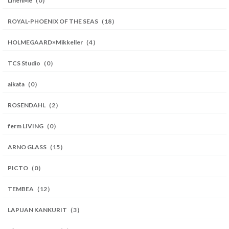
LinenMe（0）
ROYAL-PHOENIX OF THE SEAS（18）
HOLMEGAARD×Mikkeller（4）
TCS Studio（0）
aikata（0）
ROSENDAHL（2）
ferm LIVING（0）
ARNO GLASS（15）
PICTO（0）
TEMBEA（12）
LAPUAN KANKURIT（3）