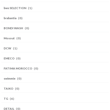
bws SELECTION（1）
brabantia（0）
BONDI WASH（0）
Mosout（0）
DCW（1）
EMECO（0）
FATIMA MOROCCO（0）
swimmie（0）
TAIKO（0）
TG（6）
DETAIL（0）