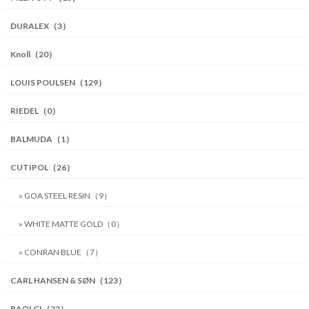
DURALEX（3）
Knoll（20）
LOUIS POULSEN（129）
RIEDEL（0）
BALMUDA（1）
CUTIPOL（26）
» GOA STEEL RESIN（9）
» WHITE MATTE GOLD（0）
» CONRAN BLUE（7）
CARL HANSEN & SØN（123）
BAOLGI（22）