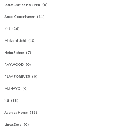
LOLA JAMES HARPER（6）
Audo Copenhagen（11）
kitt（36）
Midgard Licht（10）
Heim Sohne（7）
RAYWOOD（0）
PLAY FOREVER（0）
MUNAYQ（0）
itti（38）
Avenida Home（11）
Linea Zero（0）