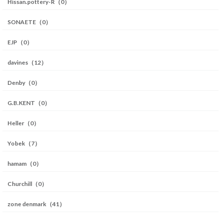
Hissan.pottery-R（0）
SONAETE（0）
EJP（0）
davines（12）
Denby（0）
G.B.KENT（0）
Heller（0）
Yobek（7）
hamam（0）
Churchill（0）
zone denmark（41）