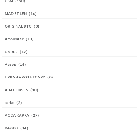
USM（150）
MAD ET LEN（16）
ORIGINAL BTC（0）
Ambientec（10）
LIVRER（12）
Aesop（16）
URBAN APOTHECARY（0）
A.JACOBSEN（10）
aarke（2）
ACCA KAPPA（27）
BAGGU（14）