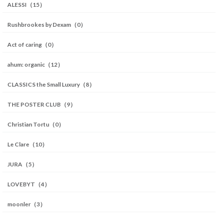
ALESSI（15）
Rushbrookes by Dexam（0）
Act of caring（0）
ahum: organic（12）
CLASSICS the Small Luxury（8）
THE POSTER CLUB（9）
Christian Tortu（0）
Le Clare（10）
JURA（5）
LOVEBYT（4）
moonler（3）