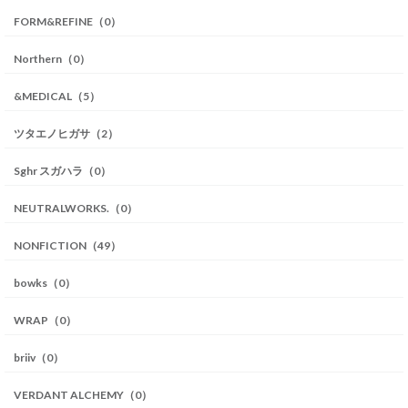
FORM&REFINE（0）
Northern（0）
&MEDICAL（5）
ツタエノヒガサ（2）
Sghr スガハラ（0）
NEUTRALWORKS.（0）
NONFICTION（49）
bowks（0）
WRAP（0）
briiv（0）
VERDANT ALCHEMY（0）