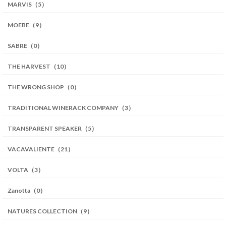
MARVIS（5）
MOEBE（9）
SABRE（0）
THE HARVEST（10）
THE WRONG SHOP（0）
TRADITIONAL WINERACK COMPANY（3）
TRANSPARENT SPEAKER（5）
VACAVALIENTE（21）
VOLTA（3）
Zanotta（0）
NATURES COLLECTION（9）