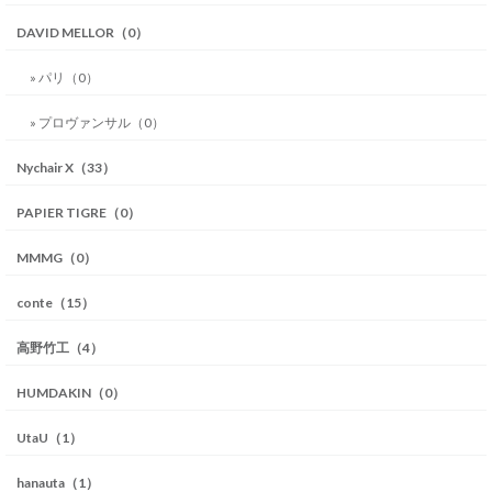
DAVID MELLOR（0）
» パリ（0）
» プロヴァンサル（0）
Nychair X（33）
PAPIER TIGRE（0）
MMMG（0）
conte（15）
高野竹工（4）
HUMDAKIN（0）
UtaU（1）
hanauta（1）