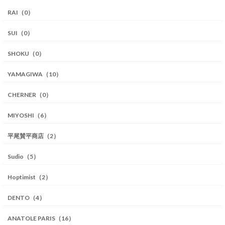
RAI（0）
SUI（0）
SHOKU（0）
YAMAGIWA（10）
CHERNER（0）
MIYOSHI（6）
平尾賛平商店（2）
Sudio（5）
Hoptimist（2）
DENTO（4）
ANATOLE PARIS（16）