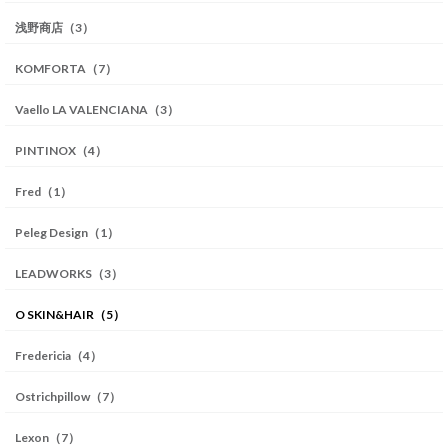
浅野商店（3）
KOMFORTA（7）
Vaello LA VALENCIANA（3）
PINTINOX（4）
Fred（1）
Peleg Design（1）
LEADWORKS（3）
O SKIN&HAIR（5）
Fredericia（4）
Ostrichpillow（7）
Lexon（7）