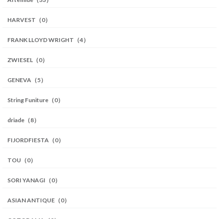
HARVEST（0）
FRANK LLOYD WRIGHT（4）
ZWIESEL（0）
GENEVA（5）
String Funiture（0）
driade（8）
FIJORDFIESTA（0）
TOU（0）
SORI YANAGI（0）
ASIAN ANTIQUE（0）