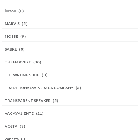
lucano（0）
MARVIS（5）
MOEBE（9）
SABRE（0）
THE HARVEST（10）
THE WRONG SHOP（0）
TRADITIONAL WINERACK COMPANY（3）
TRANSPARENT SPEAKER（5）
VACAVALIENTE（21）
VOLTA（3）
Zanotta（0）