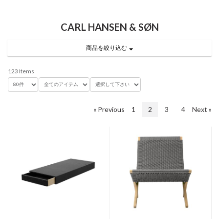
CARL HANSEN & SØN
商品を絞り込む
123 Items
« Previous
1
2
3
4
Next »