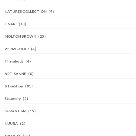
NATURES COLLECTION（9）
LINARI（13）
MOLTON BROWN（25）
VERMICULAR（4）
Therabody（4）
ARTISANNE（0）
&Tradition（91）
Steamery（2）
Santa & Cole（15）
NUURA（2）
Artemide（33）