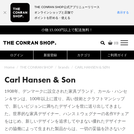
THE CONRAN SHOP公式アプリニューリリース
オンラインショップと店舗で
表示する
ポイントを貯める・使える
詳細検索はこちら
小物 15,000円以上で配送無料！
(
0
)
ログイン
新規登録
カテゴリ
ご利用ガイド
Home
/
THE CONRAN SHOP
/
brands
/
CARL HANSEN & SØN
Carl Hansen & Son
1908年、デンマークに設立された家具ブランド、カール・ハンセ
ン＆サンは、100年以上に渡り、高い技術とクラフトマンシップ
で、新しいビジョンに満ちたデザインを世に送り出してきまし
た。世界的な家具デザイナー、ハンス J. ウェグナーの名作Yチェア
をはじめ、新しいデザインを追求してやまない優れたデザイナー
との協働によって生まれた製品からは、一切の妥協を許さないク