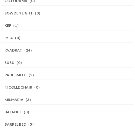
COTODAMA（0）
SOWDEN LIGHT（0）
KEF（1）
LYFA（0）
KVADRAT（24）
SUBU（0）
PAUL SMITH（2）
NICOLLE CHAIR（0）
MR.MARIA（3）
BALANCE（0）
BARREL BED（5）