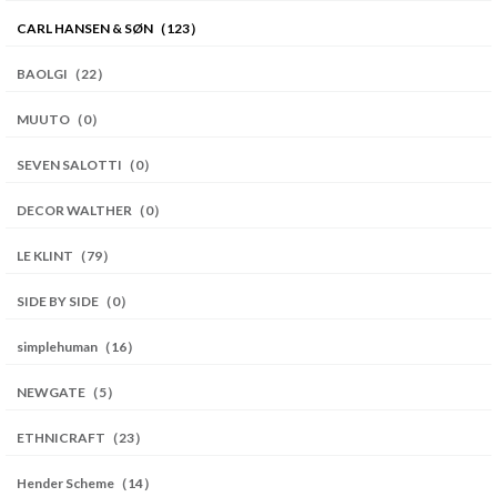
CARL HANSEN & SØN（123）
BAOLGI（22）
MUUTO（0）
SEVEN SALOTTI（0）
DECOR WALTHER（0）
LE KLINT（79）
SIDE BY SIDE（0）
simplehuman（16）
NEWGATE（5）
ETHNICRAFT（23）
Hender Scheme（14）