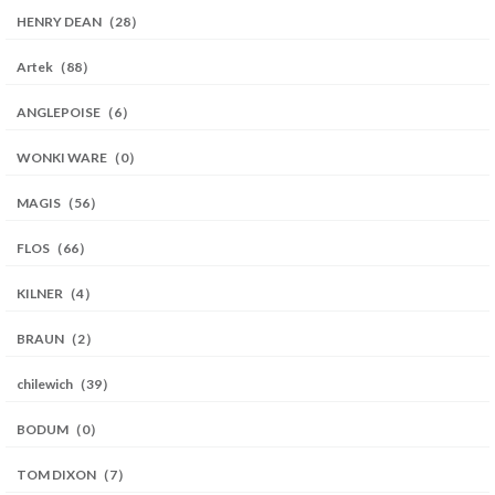
HENRY DEAN（28）
Artek（88）
ANGLEPOISE（6）
WONKI WARE（0）
MAGIS（56）
FLOS（66）
KILNER（4）
BRAUN（2）
chilewich（39）
BODUM（0）
TOM DIXON（7）