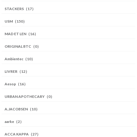
STACKERS（17）
USM（150）
MAD ET LEN（16）
ORIGINAL BTC（0）
Ambientec（10）
LIVRER（12）
Aesop（16）
URBAN APOTHECARY（0）
A.JACOBSEN（10）
aarke（2）
ACCA KAPPA（27）