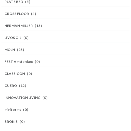
PLATE BED（5）
CROSS FLOOR（4）
HERMAN MILLER（13）
LIVOS OIL（0）
MOLN（23）
FEST Amsterdam（0）
CLASSICON（0）
CUERO（12）
INNOVATION LIVING（0）
miniforms（0）
BROKIS（0）