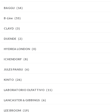
BAGGU（14）
B-Line（53）
CLAYD（3）
DUENDE（2）
HYDREA LONDON（0）
ICHENDORF（8）
JULES PANSU（6）
KINTO（26）
LABORATORIO OLFATTIVO（11）
LANCASTER & GIBBINGS（6）
LEE BROOM（19）