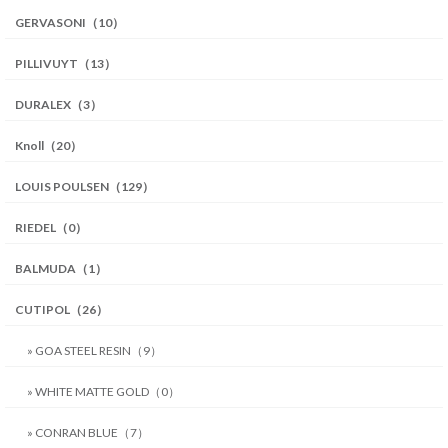
GERVASONI（10）
PILLIVUYT（13）
DURALEX（3）
Knoll（20）
LOUIS POULSEN（129）
RIEDEL（0）
BALMUDA（1）
CUTIPOL（26）
» GOA STEEL RESIN（9）
» WHITE MATTE GOLD（0）
» CONRAN BLUE（7）