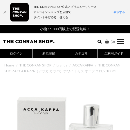
THE CONRAN SHOP公式アプリニューリリース
オンラインショップと店舗で
表示する
ポイントを貯める・使える
詳細検索はこちら
小物 15,000円以上で配送無料！
(
0
)
ログイン
新規登録
カテゴリ
ご利用ガイド
Home
/
THE CONRAN SHOP
/
brands
/
ACCA KAPPA
/
THE CONRAN
SHOP ACCA KAPPA（アッカ カッパ）ホワイトモス オーデコロン 100ml