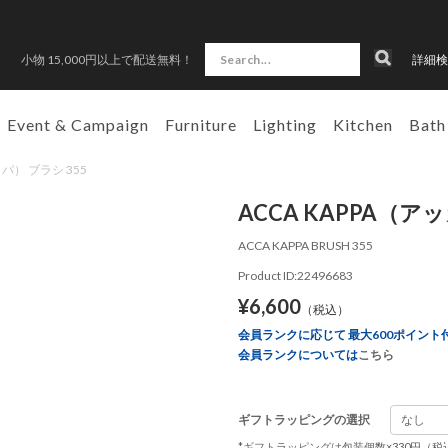
小物 15,000円以上で配送無料！
詳細検
Event & Campaign
Furniture
Lighting
Kitchen
Bath
ッパ） ブラシ 355
ACCA KAPPA（ア
ACCA KAPPA BRUSH 355
Product ID:22496683
¥6,600
（税込）
会員ランクに応じて 最大600ポイント
会員ランクについては
こちら
ギフトラッピングの選択
*
ギフトラッピング
は包装個数×330円（