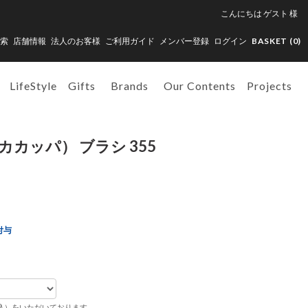
こんにちは
ゲスト
様
索
店舗情報
法人のお客様
ご利用ガイド
メンバー登録
ログイン
BASKET (
0
)
LifeStyle
Gifts
Brands
Our Contents
Projects
ッカカッパ） ブラシ 355
付与
税込）をいただいております。