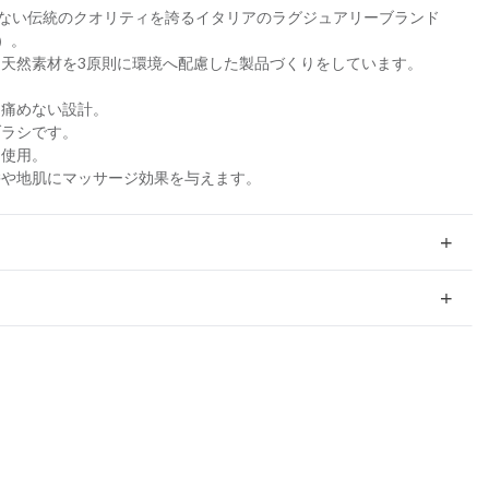
のない伝統のクオリティを誇るイタリアのラグジュアリーブランド
パ）。
天然素材を3原則に環境へ配慮した製品づくりをしています。
を痛めない設計。
ブラシです。
を使用。
髪や地肌にマッサージ効果を与えます。