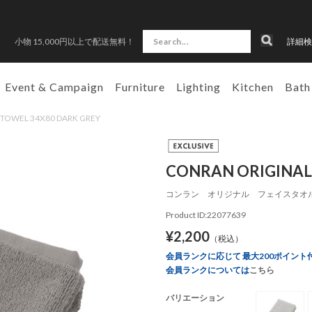
小物 15,000円以上で配送無料！
詳細検
Event & Campaign
Furniture
Lighting
Kitchen
Bath
 TOWEL 34X80 DARK GREY
CONRAN ORIGINAL
コンラン オリジナル フェイスタオル
Product ID:22077639
¥2,200
（税込）
会員ランクに応じて 最大200ポイント
会員ランクについては
こちら
バリエーション