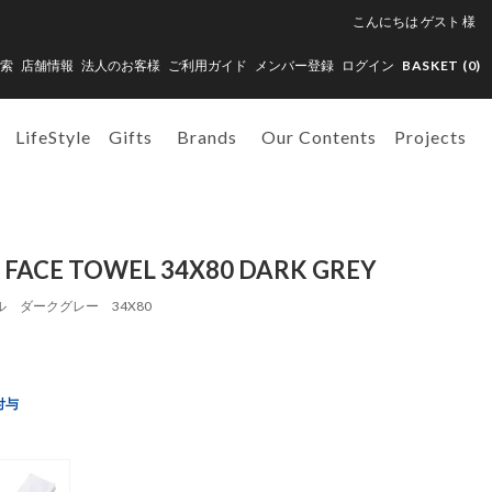
こんにちは
ゲスト
様
索
店舗情報
法人のお客様
ご利用ガイド
メンバー登録
ログイン
BASKET (
0
)
LifeStyle
Gifts
Brands
Our Contents
Projects
 FACE TOWEL 34X80 DARK GREY
 ダークグレー 34X80
付与