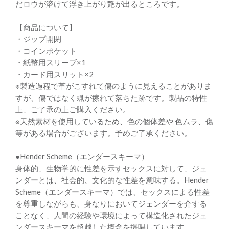
だロウが溶けて浮き上がり艶が出るところです。
【商品について】
・ジップ開閉
・コインポケット
・紙幣用スリーブ×1
・カード用スリット×2
※製造過程で革がこすれて傷のように見えることがありま
すが、傷ではなく蝋が擦れて落ちた跡です。製品の特性
上、ご了承の上ご購入ください。
※天然素材を使用しているため、色の個体差や 色ムラ、傷
等がある場合がございます。予めご了承ください。
●Hender Scheme（エンダースキーマ）
身体的、生物学的に性差を示すセックスに対して、ジェ
ンダーとは、社会的、文化的な性差を意味する。Hender
Scheme（エンダースキーマ）では、セックスによる性差
を尊重しながらも、身なりにおいてジェンダーを介する
ことなく、人間の経験や環境によって構造化されたジェ
ンダースキーマを超越した概念を提唱しています。