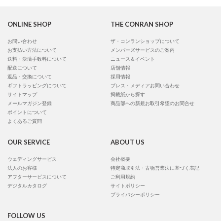
ONLINE SHOP
THE CONRAN SHOP
お問い合わせ
ザ・コンランショップについて
お支払い方法について
メンバーズサービスのご案内
送料・決済手数料について
ニュース＆イベント
配送について
店舗情報
返品・交換について
採用情報
ギフトラッピングについて
プレス・メディアお問い合わせ
サイトマップ
掲載紙から探す
メールマガジン登録
商品部への新規お取引希望のお問合せ
ポイントについて
よくあるご質問
OUR SERVICE
ABOUT US
ウェディングサービス
会社概要
法人のお客様
特定商取引法・古物営業法に基づく表記
アフターサービスについて
ご利用規約
デジタルカタログ
サイトポリシー
プライバシーポリシー
FOLLOW US