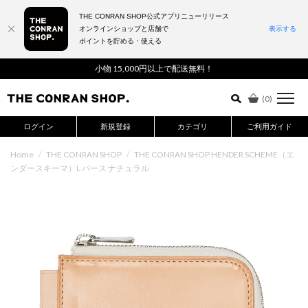
THE CONRAN SHOP公式アプリニューリリース
オンラインショップと店舗で
表示する
ポイントを貯める・使える
詳細検索はこちら
小物 15,000円以上で配送無料！
(
0
)
ログイン
新規登録
カテゴリ
ご利用ガイド
Home
/
THE CONRAN SHOP
/
THE CONRAN SHOP HENDER SCHEME（エ
ンダースキーマ）L パース ナチュラル