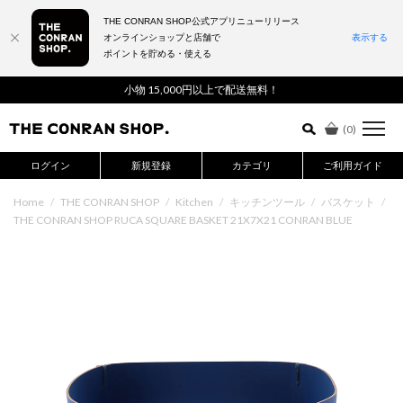
THE CONRAN SHOP公式アプリニューリリース
オンラインショップと店舗で
表示する
ポイントを貯める・使える
詳細検索はこちら
小物 15,000円以上で配送無料！
(
0
)
ログイン
新規登録
カテゴリ
ご利用ガイド
Home
/
THE CONRAN SHOP
/
Kitchen
/
キッチンツール
/
バスケット
/
THE CONRAN SHOP RUCA SQUARE BASKET 21X7X21 CONRAN BLUE