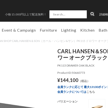
小物 15,000円以上で配送無料！
詳細検
Event & Campaign
Furniture
Lighting
Kitchen
Bath
RAN SHOP CARL HANSEN＆SON（カール・ハンセン&サン）PK115 ドロワー オー
CARL HANSEN＆
ワー オークブラック
PK115 DRAWER OAK BLACK
Product ID:50660773
¥144,100
（税込）
会員ランクに応じて 最大13100ポイン
会員ランクについては
こちら
バリエーション