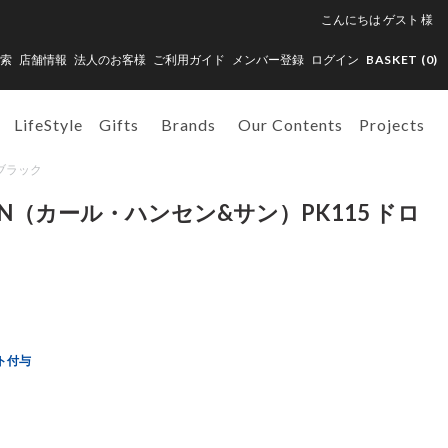
こんにちは
ゲスト
様
索
店舗情報
法人のお客様
ご利用ガイド
メンバー登録
ログイン
BASKET (
0
)
LifeStyle
Gifts
Brands
Our Contents
Projects
クブラック
SON（カール・ハンセン&サン）PK115 ドロ
ト付与