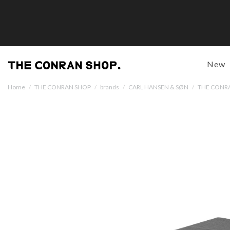
New
Home
/
THE CONRAN SHOP
/
brands
/
CARL HANSEN & SØN
/
THE CON