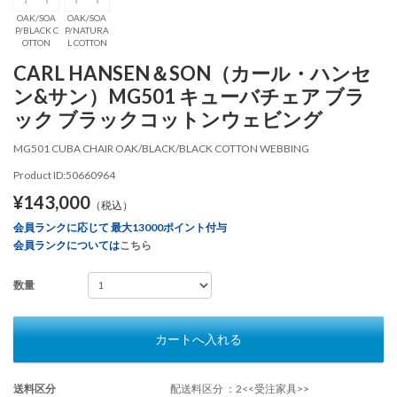
OAK/SOA
OAK/SOA
P/BLACK C
P/NATURA
OTTON
L COTTON
CARL HANSEN＆SON（カール・ハンセ
ン&サン）MG501 キューバチェア ブラ
ック ブラックコットンウェビング
MG501 CUBA CHAIR OAK/BLACK/BLACK COTTON WEBBING
Product ID:50660964
¥143,000
（税込）
会員ランクに応じて 最大13000ポイント付与
会員ランクについては
こちら
数量
カートへ入れる
送料区分
配送料区分 ：2<<受注家具>>