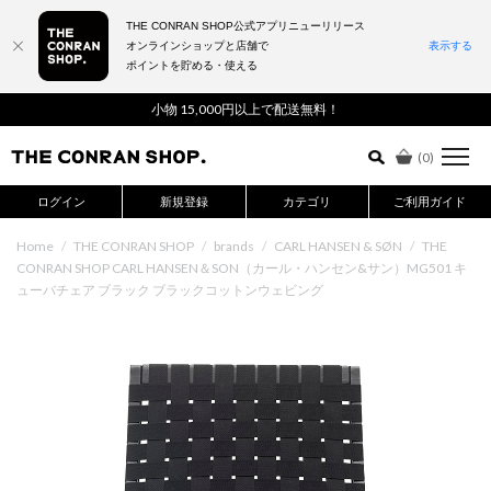
THE CONRAN SHOP公式アプリニューリリース
オンラインショップと店舗で
表示する
ポイントを貯める・使える
詳細検索はこちら
小物 15,000円以上で配送無料！
(
0
)
ログイン
新規登録
カテゴリ
ご利用ガイド
Home
/
THE CONRAN SHOP
/
brands
/
CARL HANSEN & SØN
/
THE
CONRAN SHOP CARL HANSEN＆SON（カール・ハンセン&サン）MG501 キ
ューバチェア ブラック ブラックコットンウェビング