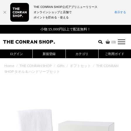
THE CONRAN SHOP公式アプリニューリリース
オンラインショップと店舗で
表示する
ポイントを貯める・使える
詳細検索はこちら
小物 15,000円以上で配送無料！
(
0
)
ログイン
新規登録
カテゴリ
ご利用ガイド
Home
/
THE CONRAN SHOP
/
Gifts
/
ギフトセット
/
THE CONRAN
SHOP タオル＆ハンドソープセット