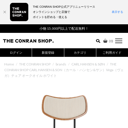
THE CONRAN SHOP公式アプリニューリリース
オンラインショップと店舗で
表示する
ポイントを貯める・使える
詳細検索はこちら
小物 15,000円以上で配送無料！
(
0
)
ログイン
新規登録
カテゴリ
ご利用ガイド
Home
/
THE CONRAN SHOP
/
brands
/
CARL HANSEN & SØN
/
THE
CONRAN SHOP CARL HANSEN＆SON（カール・ハンセン&サン）Vega（ヴェ
ガ）チェア オークオイル ホワイト