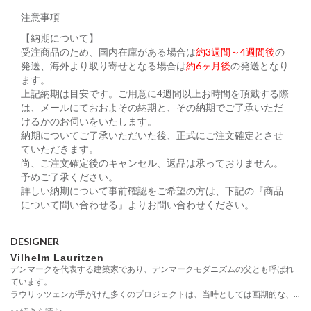
注意事項
【納期について】
受注商品のため、国内在庫がある場合は
約3週間～4週間後
の
発送、海外より取り寄せとなる場合は
約6ヶ月後
の発送となり
ます。
上記納期は目安です。ご用意に4週間以上お時間を頂戴する際
は、メールにておおよその納期と、その納期でご了承いただ
けるかのお伺いをいたします。
納期についてご了承いただいた後、正式にご注文確定とさせ
ていただきます。
尚、ご注文確定後のキャンセル、返品は承っておりません。
予めご了承ください。
詳しい納期について事前確認をご希望の方は、下記の『商品
について問い合わせる』よりお問い合わせください。
DESIGNER
Vilhelm Lauritzen
デンマークを代表する建築家であり、デンマークモダニズムの父とも呼ばれ
ています。
ラウリッツェンが手がけた多くのプロジェクトは、当時としては画期的な、...