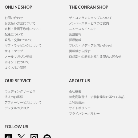
ONLINE SHOP
THE CONRAN SHOP
お問い合わせ
ザ・コンランショップについて
お支払い方法について
メンバーズサービスのご案内
送料・決済手数料について
ニュース＆イベント
配送について
店舗情報
返品・交換について
採用情報
ギフトラッピングについて
プレス・メディアお問い合わせ
サイトマップ
掲載紙から探す
メールマガジン登録
商品部への新規お取引希望のお問合せ
ポイントについて
よくあるご質問
OUR SERVICE
ABOUT US
ウェディングサービス
会社概要
法人のお客様
特定商取引法・古物営業法に基づく表記
アフターサービスについて
ご利用規約
デジタルカタログ
サイトポリシー
プライバシーポリシー
FOLLOW US