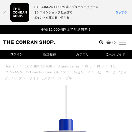
THE CONRAN SHOP公式アプリニューリリース
オンラインショップと店舗で
表示する
ポイントを貯める・使える
詳細検索はこちら
小物 15,000円以上で配送無料！
(
0
)
ログイン
新規登録
カテゴリ
ご利用ガイド
Home
/
THE CONRAN SHOP
/
Brands Series
/
PH5
/
PH5
/
THE
CONRAN SHOP Louis Poulsen（ルイスポールセン）PH5（ピー エイチ ファイ
ブ）ペンダントライト モノクローム・ブルー