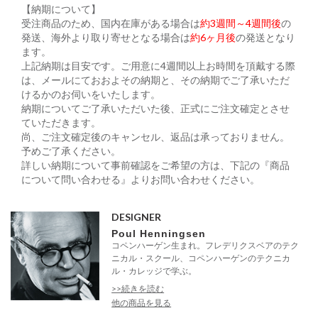
【納期について】
受注商品のため、国内在庫がある場合は
約3週間～4週間後
の
発送、海外より取り寄せとなる場合は
約6ヶ月後
の発送となり
ます。
上記納期は目安です。ご用意に4週間以上お時間を頂戴する際
は、メールにておおよその納期と、その納期でご了承いただ
けるかのお伺いをいたします。
納期についてご了承いただいた後、正式にご注文確定とさせ
ていただきます。
尚、ご注文確定後のキャンセル、返品は承っておりません。
予めご了承ください。
詳しい納期について事前確認をご希望の方は、下記の『商品
について問い合わせる』よりお問い合わせください。
DESIGNER
Poul Henningsen
コペンハーゲン生まれ。フレデリクスベアのテク
ニカル・スクール、コペンハーゲンのテクニカ
ル・カレッジで学ぶ。
>>続きを読む
他の商品を見る