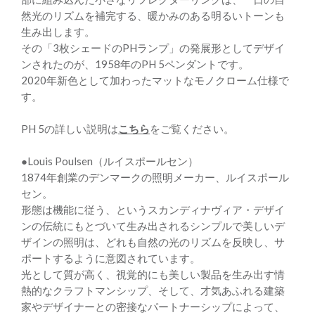
然光のリズムを補完する、暖かみのある明るいトーンも
生み出します。
その「3枚シェードのPHランプ」の発展形としてデザイ
ンされたのが、1958年のPH 5ペンダントです。
2020年新色として加わったマットなモノクローム仕様で
す。
PH 5の詳しい説明は
こちら
をご覧ください。
●Louis Poulsen（ルイスポールセン）
1874年創業のデンマークの照明メーカー、ルイスポール
セン。
形態は機能に従う、というスカンディナヴィア・デザイ
ンの伝統にもとづいて生み出されるシンプルで美しいデ
ザインの照明は、どれも自然の光のリズムを反映し、サ
ポートするように意図されています。
光として質が高く、視覚的にも美しい製品を生み出す情
熱的なクラフトマンシップ、そして、才気あふれる建築
家やデザイナーとの密接なパートナーシップによって、