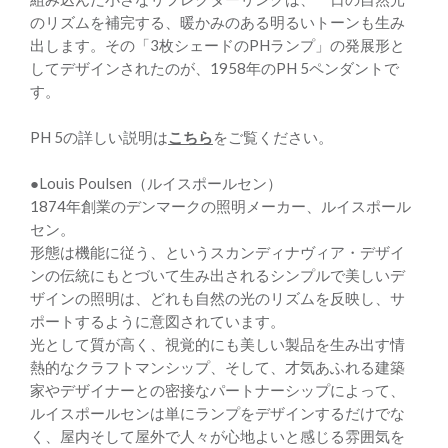
のリズムを補完する、暖かみのある明るいトーンも生み
出します。その「3枚シェードのPHランプ」の発展形と
してデザインされたのが、1958年のPH 5ペンダントで
す。
PH 5の詳しい説明は
こちら
をご覧ください。
●Louis Poulsen（ルイスポールセン）
1874年創業のデンマークの照明メーカー、ルイスポール
セン。
形態は機能に従う、というスカンディナヴィア・デザイ
ンの伝統にもとづいて生み出されるシンプルで美しいデ
ザインの照明は、どれも自然の光のリズムを反映し、サ
ポートするように意図されています。
光として質が高く、視覚的にも美しい製品を生み出す情
熱的なクラフトマンシップ、そして、才気あふれる建築
家やデザイナーとの密接なパートナーシップによって、
ルイスポールセンは単にランプをデザインするだけでな
く、屋内そして屋外で人々が心地よいと感じる雰囲気を