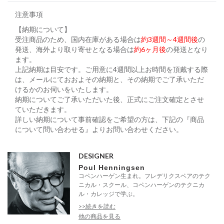
注意事項
【納期について】
受注商品のため、国内在庫がある場合は
約3週間～4週間後
の
発送、海外より取り寄せとなる場合は
約6ヶ月後
の発送となり
ます。
上記納期は目安です。ご用意に4週間以上お時間を頂戴する際
は、メールにておおよその納期と、その納期でご了承いただ
けるかのお伺いをいたします。
納期についてご了承いただいた後、正式にご注文確定とさせ
ていただきます。
詳しい納期について事前確認をご希望の方は、下記の『商品
について問い合わせる』よりお問い合わせください。
DESIGNER
Poul Henningsen
コペンハーゲン生まれ。フレデリクスベアのテク
ニカル・スクール、コペンハーゲンのテクニカ
ル・カレッジで学ぶ。
>>続きを読む
他の商品を見る