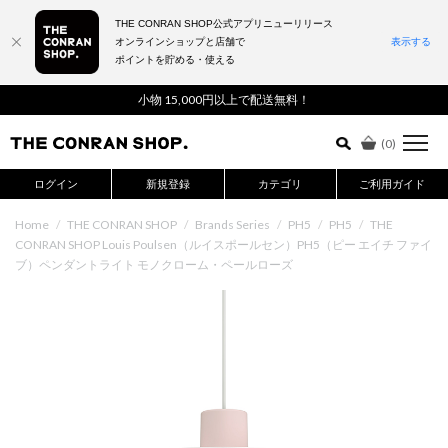
THE CONRAN SHOP公式アプリニューリリース
オンラインショップと店舗で
表示する
ポイントを貯める・使える
詳細検索はこちら
小物 15,000円以上で配送無料！
(
0
)
ログイン
新規登録
カテゴリ
ご利用ガイド
Home
/
THE CONRAN SHOP
/
Brands Series
/
PH5
/
PH5
/
THE
CONRAN SHOP Louis Poulsen（ルイスポールセン）PH5（ピー エイチ ファイ
ブ）ペンダントライト モノクローム・ペールローズ