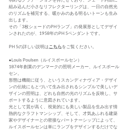
組み込んだ小さなリフレクターリングは、一日の自然光
のリズムを補完する、暖かみのある明るいトーンも生み
出します。
その「3枚シェードのPHランプ」の発展形としてデザイ
ンされたのが、1958年のPH 5ペンダントです。
PH 5の詳しい説明は
こちら
をご覧ください。
●Louis Poulsen（ルイスポールセン）
1874年創業のデンマークの照明メーカー、ルイスポール
セン。
形態は機能に従う、というスカンディナヴィア・デザイ
ンの伝統にもとづいて生み出されるシンプルで美しいデ
ザインの照明は、どれも自然の光のリズムを反映し、サ
ポートするように意図されています。
光として質が高く、視覚的にも美しい製品を生み出す情
熱的なクラフトマンシップ、そして、才気あふれる建築
家やデザイナーとの密接なパートナーシップによって、
ルイスポールセンは単にランプをデザインするだけでな