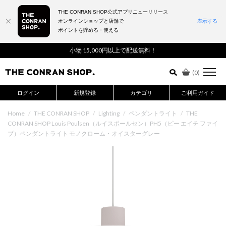
THE CONRAN SHOP公式アプリニューリリース
オンラインショップと店舗で
表示する
ポイントを貯める・使える
詳細検索はこちら
小物 15,000円以上で配送無料！
(
0
)
ログイン
新規登録
カテゴリ
ご利用ガイド
Home
/
THE CONRAN SHOP
/
Lighting
/
ペンダントライト
/
THE
CONRAN SHOP Louis Poulsen（ルイスポールセン）PH5（ピー エイチ ファイ
ブ）ペンダントライト モノクローム・オイスターグレー