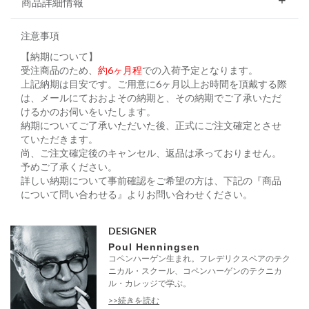
商品詳細情報
注意事項
【納期について】
受注商品のため、
約6ヶ月程
での入荷予定となります。
上記納期は目安です。ご用意に6ヶ月以上お時間を頂戴する際
は、メールにておおよその納期と、その納期でご了承いただ
けるかのお伺いをいたします。
納期についてご了承いただいた後、正式にご注文確定とさせ
ていただきます。
尚、ご注文確定後のキャンセル、返品は承っておりません。
予めご了承ください。
詳しい納期について事前確認をご希望の方は、下記の『商品
について問い合わせる』よりお問い合わせください。
DESIGNER
Poul Henningsen
コペンハーゲン生まれ。フレデリクスベアのテク
ニカル・スクール、コペンハーゲンのテクニカ
ル・カレッジで学ぶ。
>>続きを読む