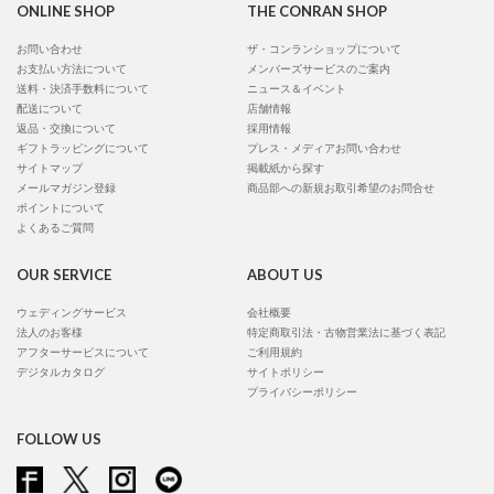
ONLINE SHOP
THE CONRAN SHOP
お問い合わせ
ザ・コンランショップについて
お支払い方法について
メンバーズサービスのご案内
送料・決済手数料について
ニュース＆イベント
配送について
店舗情報
返品・交換について
採用情報
ギフトラッピングについて
プレス・メディアお問い合わせ
サイトマップ
掲載紙から探す
メールマガジン登録
商品部への新規お取引希望のお問合せ
ポイントについて
よくあるご質問
OUR SERVICE
ABOUT US
ウェディングサービス
会社概要
法人のお客様
特定商取引法・古物営業法に基づく表記
アフターサービスについて
ご利用規約
デジタルカタログ
サイトポリシー
プライバシーポリシー
FOLLOW US