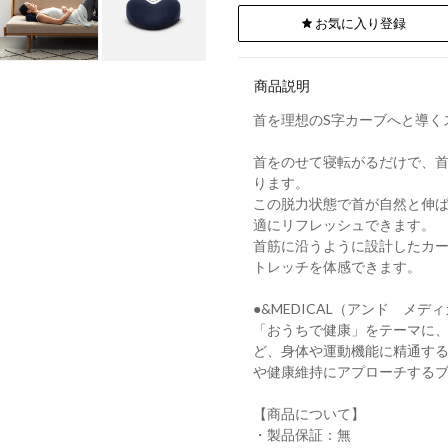
お気に入り登録
商品説明
首を理想のS字カーブへと導く
首をのせて寝転がるだけで、
ります。
この脱力状態で首が自然と伸
適にリフレッシュできます。
首筋に沿うように設計したカ
トレッチを体感できます。
●&MEDICAL（アンド メデ
「おうちで健康」をテーマに
ど、身体や運動機能に精通す
や健康維持にアプローチする
【商品について】
・製品保証：無