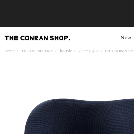
New
Home
/
THE CONRAN SHOP
/
LifeStyle
/
フィットネス
/
THE CONRAN