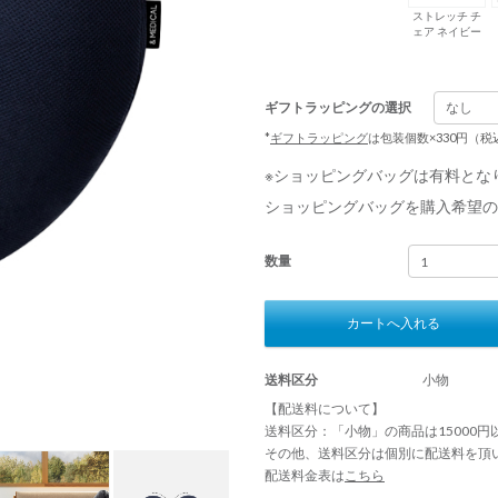
ストレッチ チ
ェア ネイビー
ギフトラッピングの選択
*
ギフトラッピング
は包装個数×330円（
※ショッピングバッグは有料とな
ショッピングバッグを購入希望の
数量
カートへ入れる
送料区分
小物
【配送料について】
送料区分：「小物」の商品は15000
その他、送料区分は個別に配送料を頂
配送料金表は
こちら