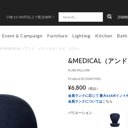
小物 15,000円以上で配送無料！
詳細検
Event & Campaign
Furniture
Lighting
Kitchen
Bath
 SHOP &MEDICAL（アンド メディカル）クビ ピロー
&MEDICAL（ア
KUBI-PILLOW
Product ID:50437092
¥6,800
（税込）
会員ランクに応じて 最大618ポイント
会員ランクについては
こちら
バリエーション