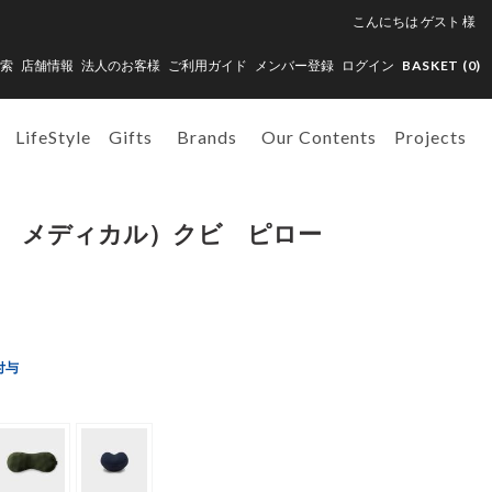
こんにちは
ゲスト
様
索
店舗情報
法人のお客様
ご利用ガイド
メンバー登録
ログイン
BASKET (
0
)
LifeStyle
Gifts
Brands
Our Contents
Projects
ンド メディカル）クビ ピロー
付与