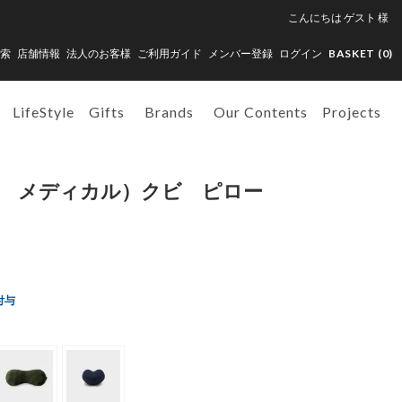
こんにちは
ゲスト
様
索
店舗情報
法人のお客様
ご利用ガイド
メンバー登録
ログイン
BASKET (
0
)
LifeStyle
Gifts
Brands
Our Contents
Projects
ンド メディカル）クビ ピロー
付与