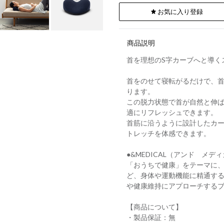
お気に入り登録
商品説明
首を理想のS字カーブへと導く
首をのせて寝転がるだけで、
ります。
この脱力状態で首が自然と伸
適にリフレッシュできます。
首筋に沿うように設計したカ
トレッチを体感できます。
●&MEDICAL（アンド メデ
「おうちで健康」をテーマに
ど、身体や運動機能に精通す
や健康維持にアプローチする
【商品について】
・製品保証：無