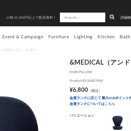
小物 15,000円以上で配送無料！
詳細検
Event & Campaign
Furniture
Lighting
Kitchen
Bath
ド メディカル）クビ ピロー
&MEDICAL（ア
KUBI-PILLOW
Product ID:50437092
¥6,800
（税込）
会員ランクに応じて 最大618ポイント
会員ランクについては
こちら
バリエーション