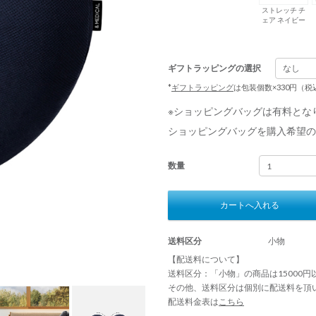
ストレッチ チ
ェア ネイビー
ギフトラッピングの選択
*
ギフトラッピング
は包装個数×330円（
※ショッピングバッグは有料とな
ショッピングバッグを購入希望の
数量
カートへ入れる
送料区分
小物
【配送料について】
送料区分：「小物」の商品は15000
その他、送料区分は個別に配送料を頂
配送料金表は
こちら