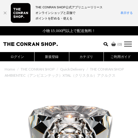
THE CONRAN SHOP公式アプリニューリリース
オンラインショップと店舗で
表示する
ポイントを貯める・使える
詳細検索はこちら
小物 15,000円以上で配送無料！
(
0
)
ログイン
新規登録
カテゴリ
ご利用ガイド
Home
/
THE CONRAN SHOP
/
Quick Delivery
/
THE CONRAN SHOP
AMBIENTEC（アンビエンテック）XTAL（クリスタル）アクルクス