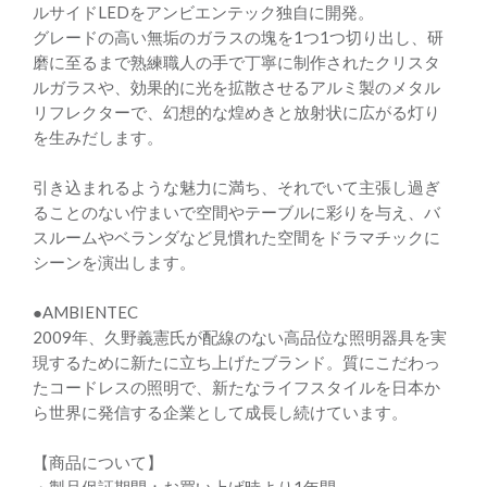
ルサイドLEDをアンビエンテック独自に開発。
グレードの高い無垢のガラスの塊を1つ1つ切り出し、研
磨に至るまで熟練職人の手で丁寧に制作されたクリスタ
ルガラスや、効果的に光を拡散させるアルミ製のメタル
リフレクターで、幻想的な煌めきと放射状に広がる灯り
を生みだします。
引き込まれるような魅力に満ち、それでいて主張し過ぎ
ることのない佇まいで空間やテーブルに彩りを与え、バ
スルームやベランダなど見慣れた空間をドラマチックに
シーンを演出します。
●AMBIENTEC
2009年、久野義憲氏が配線のない高品位な照明器具を実
現するために新たに立ち上げたブランド。質にこだわっ
たコードレスの照明で、新たなライフスタイルを日本か
ら世界に発信する企業として成長し続けています。
【商品について】
・製品保証期間：お買い上げ時より1年間