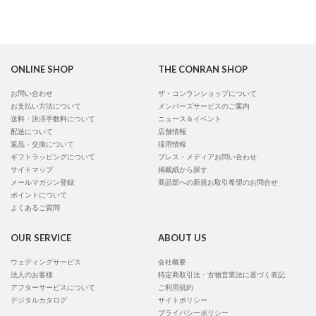
ONLINE SHOP
THE CONRAN SHOP
お問い合わせ
ザ・コンランショップについて
お支払い方法について
メンバーズサービスのご案内
送料・決済手数料について
ニュース＆イベント
配送について
店舗情報
返品・交換について
採用情報
ギフトラッピングについて
プレス・メディアお問い合わせ
サイトマップ
掲載紙から探す
メールマガジン登録
商品部への新規お取引希望のお問合せ
ポイントについて
よくあるご質問
OUR SERVICE
ABOUT US
ウェディングサービス
会社概要
法人のお客様
特定商取引法・古物営業法に基づく表記
アフターサービスについて
ご利用規約
デジタルカタログ
サイトポリシー
プライバシーポリシー