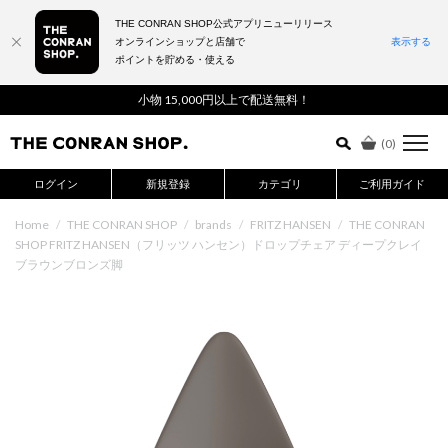
THE CONRAN SHOP公式アプリニューリリース
オンラインショップと店舗で
表示する
ポイントを貯める・使える
詳細検索はこちら
小物 15,000円以上で配送無料！
(
0
)
ログイン
新規登録
カテゴリ
ご利用ガイド
Home
/
THE CONRAN SHOP
/
brands
/
FRITZ HANSEN
/
THE CONRAN
SHOP FRITZ HANSEN（フリッツ ハンセン）ドロップチェア ディープクレイ
ブラウンブロンズ脚