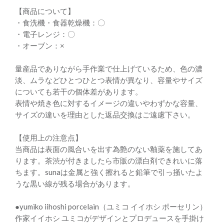
【商品について】
・食洗機・食器乾燥機：〇
・電子レンジ：〇
・オーブン：×
量産品でありながら手作業で仕上げているため、色の濃
淡、ムラなどひとつひとつ表情が異なり、容量やサイズ
についても若干の個体差があります。
表情や焼き色に対するイメージの違いやわずかな容量、
サイズの違いを理由とした返品交換はご遠慮下さい。
【使用上の注意点】
当商品は表面の風合いを出す為艶のない釉薬を施してあ
ります。茶渋が付きましたら市販の漂白剤できれいに落
ちます。sunaは金属と強く擦れると鉛筆で引っ掻いたよ
うな黒い線が残る場合があります。
●yumiko iihoshi porcelain（ユミコ イイホシ ポーセリン）
作家イイホシ ユミコがデザインとプロデュースを手掛け