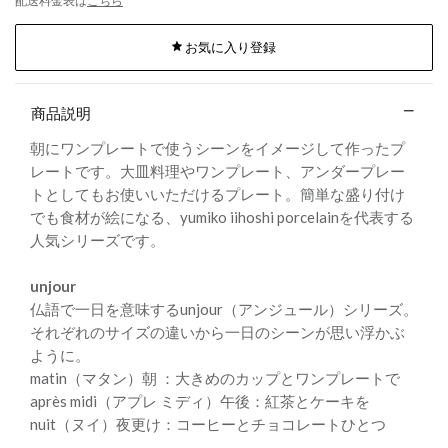
配送料金表は
こちら
お気に入り登録
商品説明
朝にワンプレートで使うシーンをイメージして作ったプ
レートです。大皿料理やワンプレート、アンダープレー
トとしてもお使いいただけるプレート。簡単な盛り付け
でも食材が絵になる、yumiko iihoshi porcelainを代表する
人気シリーズです。
unjour
仏語で一日を意味するunjour（アンジュール）シリーズ。
それぞれのサイズの違いから一日のシーンが思い浮かぶ
ように。
matin（マタン）朝 ：大きめのカップとワンプレートで
après midi（アプレ ミディ）午後：紅茶とケーキを
nuit（ヌイ）夜更け：コーヒーとチョコレートひとつ