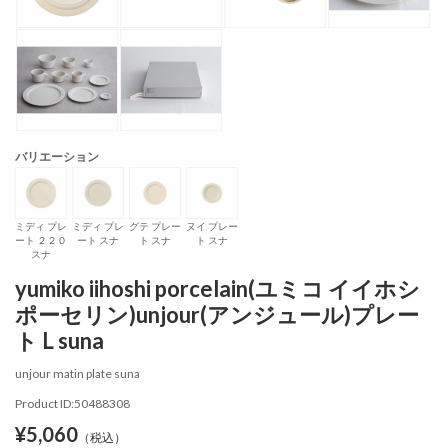
バリエーション
ミディ プレ
ミディ プレ
グテ プレー
ヌイ プレー
ート ２２０
ート スナ
ト スナ
ト スナ
スナ
yumiko iihoshi porcelain(ユミコ イイホシ
ポーセリン)unjour(アンジュール)プレー
ト L suna
unjour matin plate suna
Product ID:50488308
¥5,060
（税込）