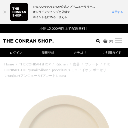
THE CONRAN SHOP公式アプリニューリリース
オンラインショップと店舗で
表示する
ポイントを貯める・使える
詳細検索はこちら
小物 15,000円以上で配送無料！
(
0
)
ログイン
新規登録
カテゴリ
ご利用ガイド
Home
/
THE CONRAN SHOP
/
Kitchen
/
食器
/
プレート
/
THE
CONRAN SHOP yumiko iihoshi porcelain(ユミコ イイホシ ポーセリ
ン)unjour(アンジュール)プレート L suna