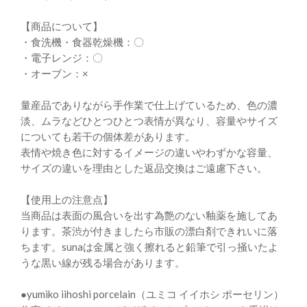
【商品について】
・食洗機・食器乾燥機：〇
・電子レンジ：〇
・オーブン：×
量産品でありながら手作業で仕上げているため、色の濃
淡、ムラなどひとつひとつ表情が異なり、容量やサイズ
についても若干の個体差があります。
表情や焼き色に対するイメージの違いやわずかな容量、
サイズの違いを理由とした返品交換はご遠慮下さい。
【使用上の注意点】
当商品は表面の風合いを出す為艶のない釉薬を施してあ
ります。茶渋が付きましたら市販の漂白剤できれいに落
ちます。sunaは金属と強く擦れると鉛筆で引っ掻いたよ
うな黒い線が残る場合があります。
●yumiko iihoshi porcelain（ユミコ イイホシ ポーセリン）