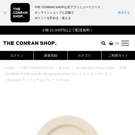
THE CONRAN SHOP公式アプリニューリリース
オンラインショップと店舗で
表示する
ポイントを貯める・使える
詳細検索はこちら
小物 15,000円以上で配送無料！
(
0
)
ログイン
新規登録
カテゴリ
ご利用ガイド
Home
/
THE CONRAN SHOP
/
brands
/
yumiko iihoshi porcelain
/
THE
CONRAN SHOP yumiko iihoshi porcelain(ユミコ イイホシ ポーセリ
ン)unjour(アンジュール)プレート S suna