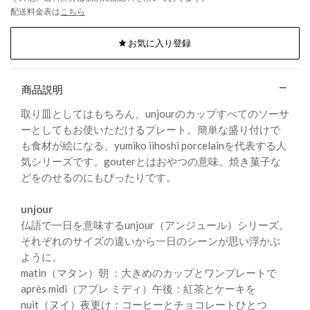
配送料金表は
こちら
お気に入り登録
商品説明
取り皿としてはもちろん、unjourのカップすべてのソーサ
ーとしてもお使いただけるプレート。簡単な盛り付けで
も食材が絵になる、yumiko iihoshi porcelainを代表する人
気シリーズです。gouterとはおやつの意味。焼き菓子な
どをのせるのにもぴったりです。
unjour
仏語で一日を意味するunjour（アンジュール）シリーズ。
それぞれのサイズの違いから一日のシーンが思い浮かぶ
ように。
matin（マタン）朝 ：大きめのカップとワンプレートで
après midi（アプレ ミディ）午後：紅茶とケーキを
nuit（ヌイ）夜更け：コーヒーとチョコレートひとつ