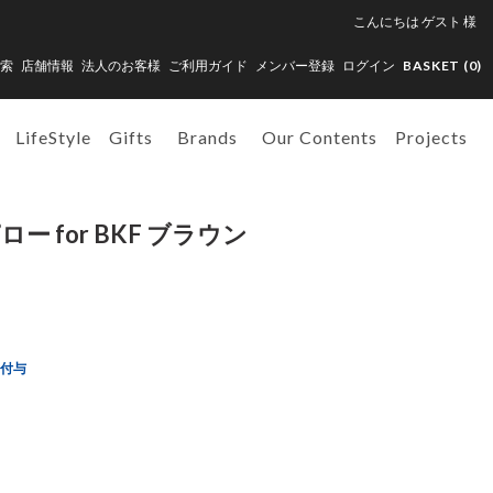
こんにちは
ゲスト
様
索
店舗情報
法人のお客様
ご利用ガイド
メンバー登録
ログイン
BASKET (
0
)
LifeStyle
Gifts
Brands
Our Contents
Projects
ー for BKF ブラウン
ト付与