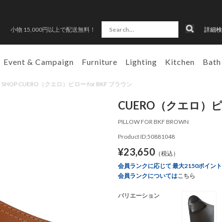
小物 15,000円以上で配送無料！
詳細検
Event & Campaign
Furniture
Lighting
Kitchen
Bath
N SHOP CUERO（クエロ）ピロー for BKF ブラウン
CUERO（クエロ）ピロ
PILLOW FOR BKF BROWN
Product ID:50881048
¥23,650
（税込）
会員ランクに応じて 最大2150ポイン
会員ランクについては
こちら
バリエーション