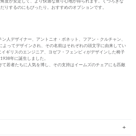
の角度が安定して、より快適な座り心地が得られます。くつろぎな
んだりするのにもぴったり。おすすめのオプションです。
ンチン人デザイナー、アントニオ・ボネット、フアン・クルチャン、
によってデザインされ、その名前はそれぞれの頭文字に由来してい
年にイギリスのエンジニア、ヨゼフ・フェンビィがデザインした椅子
1938年に誕生しました。
にかけて若者たちに人気を博し、その支持はイームズのチェアにも匹敵