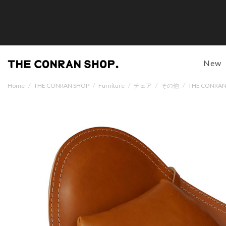
New
Home
/
THE CONRAN SHOP
/
Furniture
/
チェア
/
その他
/
THE CONRA