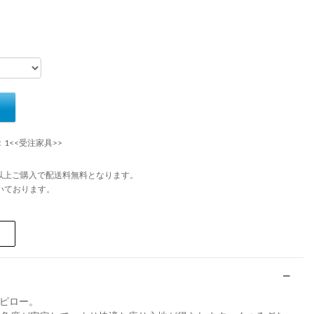
：1<<受注家具>>
円以上ご購入で配送料無料となります。
いております。
のピロー。