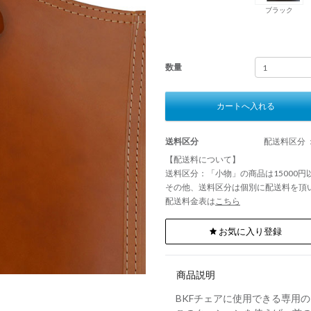
ブラック
数量
カートへ入れる
送料区分
配送料区分 
【配送料について】
送料区分：「小物」の商品は15000
その他、送料区分は個別に配送料を頂
配送料金表は
こちら
お気に入り登録
商品説明
BKFチェアに使用できる専用