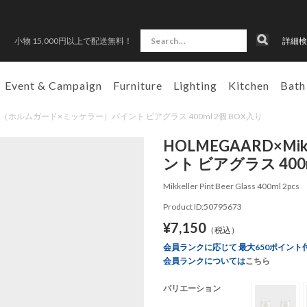
小物 15,000円以上で配送無料！
詳細検
Event & Campaign
Furniture
Lighting
Kitchen
Bath
kkeller（ホルムガード×ミッケラー）パイント ビアグラス 400ml 2個 BOX入り
HOLMEGAARD×M
ント ビアグラス 400m
Mikkeller Pint Beer Glass 400ml 2pcs
Product ID:50795673
¥7,150
（税込）
会員ランクに応じて 最大650ポイント
会員ランクについては
こちら
バリエーション