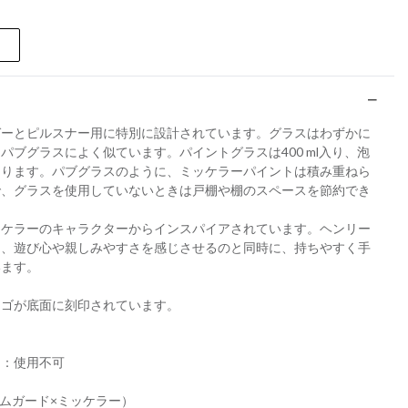
ガーとピルスナー用に特別に設計されています。グラスはわずかに
パブグラスによく似ています。パイントグラスは400 ml入り、泡
あります。パブグラスのように、ミッケラーパイントは積み重ねら
で、グラスを使用していないときは戸棚や棚のスペースを節約でき
ッケラーのキャラクターからインスパイアされています。ヘンリー
し、遊び心や親しみやすさを感じさせるのと同時に、持ちやすく手
います。
ロゴが底⾯に刻印されています。
ン：使用不可
er（ホルムガード×ミッケラー）