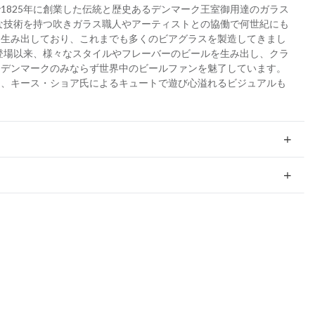
1825年に創業した伝統と歴史あるデンマーク王室御用達のガラス
度な技術を持つ吹きガラス職人やアーティストとの協働で何世紀にも
を生み出しており、これまでも多くのビアグラスを製造してきまし
の登場以来、様々なスタイルやフレーバーのビールを生み出し、クラ
てデンマークのみならず世界中のビールファンを魅了しています。
ト、キース・ショア氏によるキュートで遊び心溢れるビジュアルも