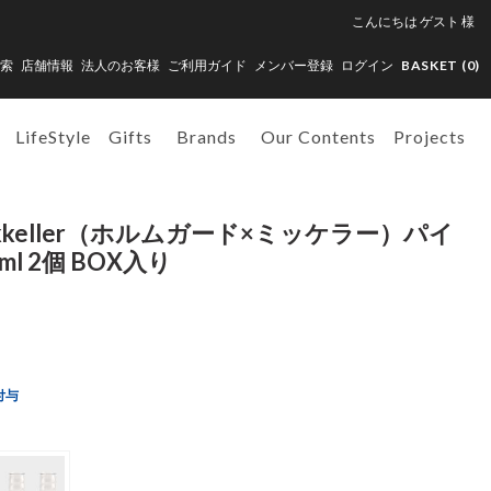
こんにちは
ゲスト
様
索
店舗情報
法人のお客様
ご利用ガイド
メンバー登録
ログイン
BASKET (
0
)
LifeStyle
Gifts
Brands
Our Contents
Projects
ikkeller（ホルムガード×ミッケラー）パイ
l 2個 BOX入り
付与