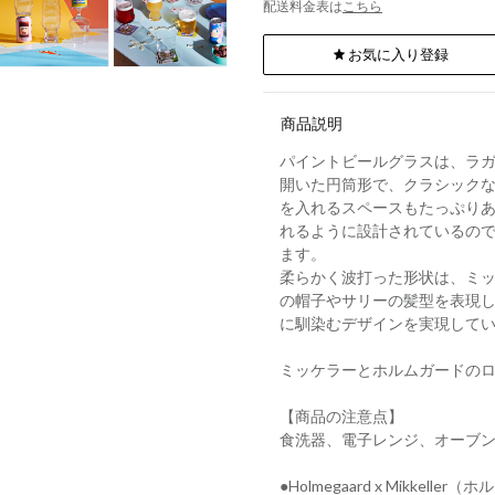
配送料金表は
こちら
お気に入り登録
商品説明
パイントビールグラスは、ラ
開いた円筒形で、クラシックな
を入れるスペースもたっぷり
れるように設計されているの
ます。
柔らかく波打った形状は、ミ
の帽子やサリーの髪型を表現
に馴染むデザインを実現して
ミッケラーとホルムガードの
【商品の注意点】
食洗器、電子レンジ、オーブ
●Holmegaard x Mikkell