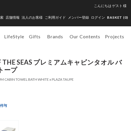
こんにちは
ゲスト
様
索
店舗情報
法人のお客様
ご利用ガイド
メンバー登録
ログイン
BASKET (
0
)
LifeStyle
Gifts
Brands
Our Contents
Projects
 OF THE SEAS プレミアムキャビンタオル バ
トープ
UM CABIN TOWEL BATH WHITE x PLAZA TAUPE
ト付与