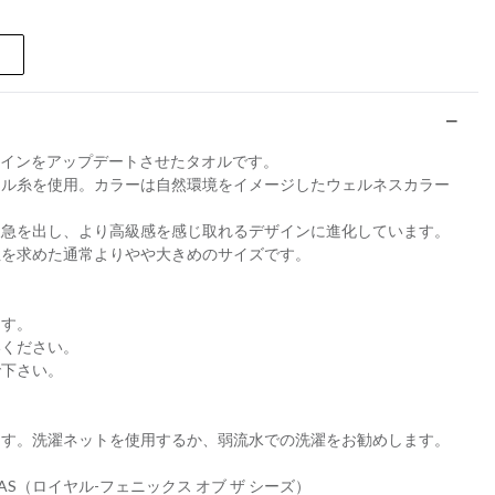
、デザインをアップデートさせたタオルです。
ール糸を使用。カラーは自然環境をイメージしたウェルネスカラー
緩急を出し、より高級感を感じ取れるデザインに進化しています。
性を求めた通常よりやや大きめのサイズです。
ます。
いください。
で下さい。
ます。洗濯ネットを使用するか、弱流水での洗濯をお勧めします。
HE SEAS（ロイヤル-フェニックス オブ ザ シーズ）