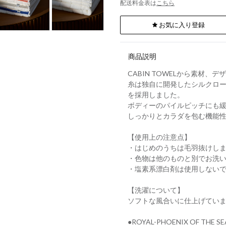
配送料金表は
こちら
お気に入り登録
商品説明
CABIN TOWELから素材
糸は独自に開発したシルクロ
を採用しました。
ボディーのパイルピッチにも
しっかりとカラダを包む機能
【使用上の注意点】
・はじめのうちは毛羽抜けし
・色物は他のものと別でお洗
・塩素系漂白剤は使用しない
【洗濯について】
ソフトな風合いに仕上げてい
●ROYAL-PHOENIX OF T