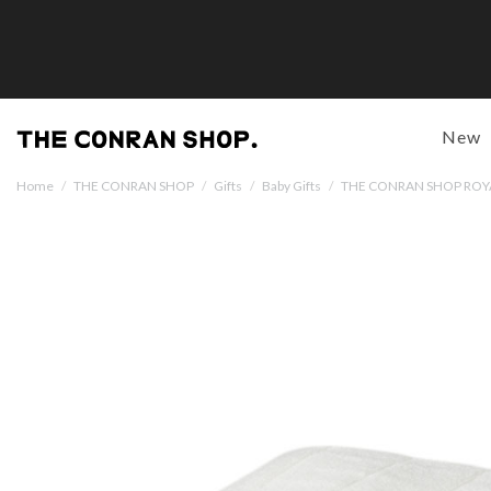
New
Home
/
THE CONRAN SHOP
/
Gifts
/
Baby Gifts
/
THE CONRAN SHOP 