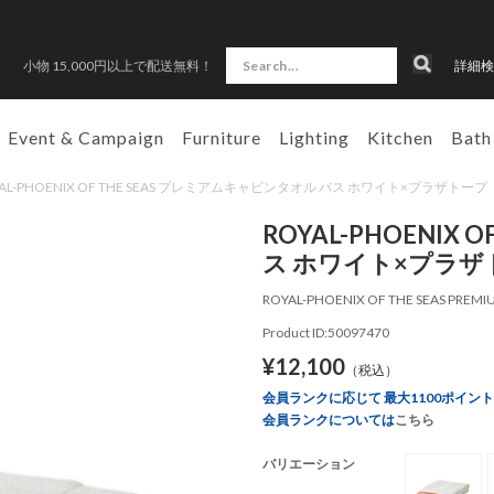
小物 15,000円以上で配送無料！
詳細検
Event & Campaign
Furniture
Lighting
Kitchen
Bath
ROYAL-PHOENIX OF THE SEAS プレミアムキャビンタオル バス ホワイト×プラザトープ
ROYAL-PHOENIX
ス ホワイト×プラザ
ROYAL-PHOENIX OF THE SEAS PREMI
Product ID:50097470
¥12,100
（税込）
会員ランクに応じて 最大1100ポイン
会員ランクについては
こちら
バリエーション