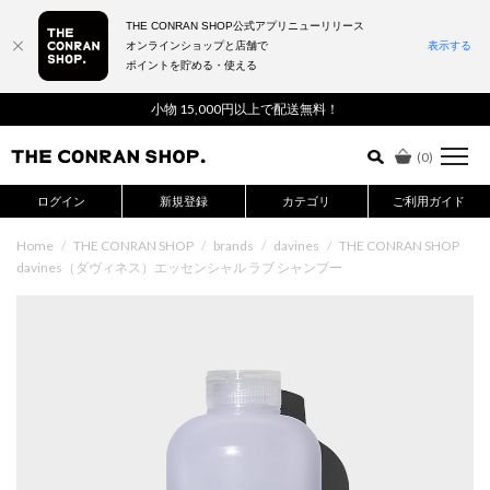
THE CONRAN SHOP公式アプリニューリリース
オンラインショップと店舗で
表示する
ポイントを貯める・使える
詳細検索はこちら
小物 15,000円以上で配送無料！
(
0
)
ログイン
新規登録
カテゴリ
ご利用ガイド
Home
/
THE CONRAN SHOP
/
brands
/
davines
/
THE CONRAN SHOP
davines（ダヴィネス）エッセンシャル ラブ シャンプー