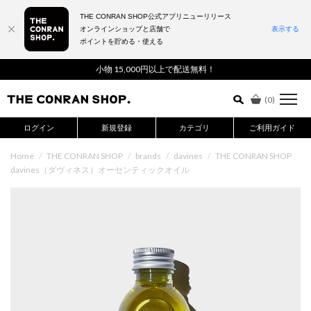
THE CONRAN SHOP公式アプリニューリリース
オンラインショップと店舗で
表示する
ポイントを貯める・使える
詳細検索はこちら
小物 15,000円以上で配送無料！
(
0
)
ログイン
新規登録
カテゴリ
ご利用ガイド
Home
/
THE CONRAN SHOP
/
brands
/
davines
/
THE CONRAN SHOP
davines（ダヴィネス）オーセンティックオイル