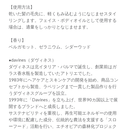
【使用方法】
乾いた髪の毛先に、軽くもみ込むようになじませスタイ
リングします。フェイス・ボディオイルとして使用する
場合は、適量をしっかりとなじませます。
【香り】
ベルガモット、ゼラニウム、シダーウッド
●davines（ダヴィネス）
ダヴィネスは北イタリア・パルマで誕生し、創業前はガ
ラス香水瓶を製造していたアトリエでした。
1983年にヘアケアとスキンケアの開発を始め、商品コン
セプトから製造、ラベリングまで一貫した製品作りを行
うダヴィネスグループを設立。
1993年に「Davines」を立ち上げ、世界90カ国以上で展
開するブランドへと成長しました。
サステナビリティを重視し、再生可能エネルギーの使用
や環境に配慮した成分、伝統的な農法を支援する「スロ
ーフード」活動を行い、エチオピアの森林化プロジェク