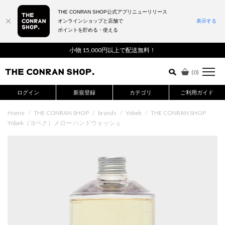
THE CONRAN SHOP公式アプリニューリリース
オンラインショップと店舗で
表示する
ポイントを貯める・使える
詳細検索はこちら
小物 15,000円以上で配送無料！
(
0
)
ログイン
新規登録
カテゴリ
ご利用ガイド
Home
/
THE CONRAN SHOP
/
brands
/
Yobek
/
THE CONRAN SHOP
Yobek（ヨベク）メロー ハンドウォッシュ