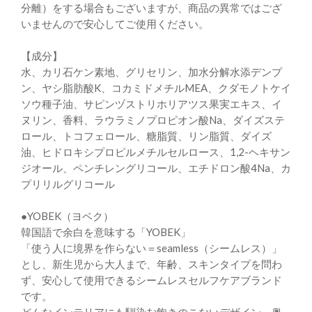
分離）をする場合もございますが、商品の異常ではござ
いませんので安心してご使用ください。
【成分】
水、カリ石ケン素地、グリセリン、加水分解水添デンプ
ン、ヤシ脂肪酸K、コカミドメチルMEA、クダモノトケイ
ソウ種子油、サピンヅストリホリアツス果実エキス、イ
ヌリン、香料、ラウラミノプロピオン酸Na、ダイズステ
ロール、トコフェロール、糖脂質、リン脂質、ダイズ
油、ヒドロキシプロピルメチルセルロース、1,2-ヘキサン
ジオール、ペンチレングリコール、エチドロン酸4Na、カ
プリリルグリコール
●YOBEK（ヨベク）
韓国語で余白を意味する「YOBEK」
「使う人に境界を作らない＝seamless（シームレス）」
とし、新生児から大人まで、年齢、スキンタイプを問わ
ず、安心して使用できるシームレスセルフケアブランド
です。