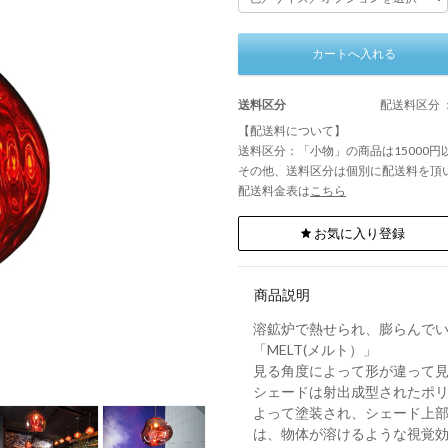
カートへ入れる
送料区分
配送料区分 
【配送料について】
送料区分：「小物」の商品は15000
その他、送料区分は個別に配送料を頂
配送料金表は
こちら
お気に入り登録
商品説明
溶鉱炉で熱せられ、膨らんで
「MELT(メルト）」
見る角度によって形が違って
シェードは射出成型されたポ
よって塗装され、シェード上
は、物体が溶けるような視覚