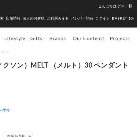
こんにちは
ゲスト
様
索
店舗情報
法人のお客様
ご利用ガイド
メンバー登録
ログイン
BASKET (
0
)
LifeStyle
Gifts
Brands
Our Contents
Projects
 LED
ムディクソン）MELT （メルト）30 ペンダント
ト付与