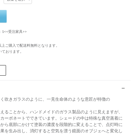
：1<<受注家具>>
円以上ご購入で配送料無料となります。
いております。
いく吹きガラスのように、一見生命体のような意匠が特徴の
見えることから、ハンドメイドのガラス製品のように見えますが、
リカーボネートでできています。シェードの中は特殊な真空蒸着に
部から底部にかけて塗装の濃度を段階的に変えることで、点灯時に
効果を生み出し、消灯すると空気を漂う鏡面のオブジェへと変化し