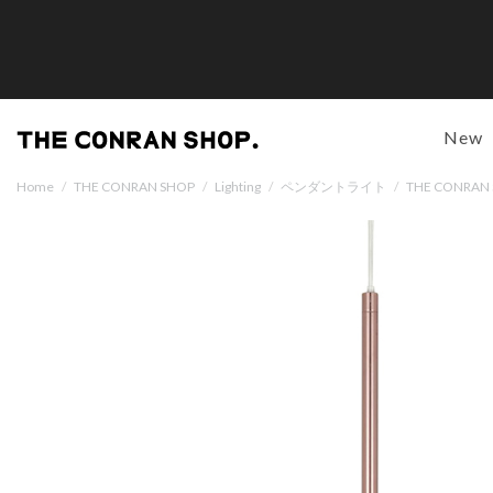
New
Home
/
THE CONRAN SHOP
/
Lighting
/
ペンダントライト
/
THE CONRA