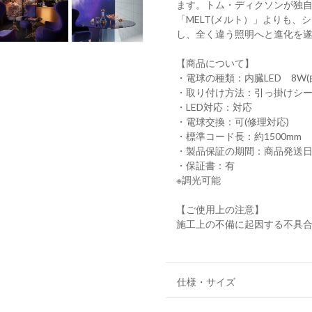
ます。トム・ディクソンが独自
「MELT(メルト）」よりも
し、全く違う照明へと進化を
【商品について】
・電球の種類：内臓LED 8W(
・取り付け方法：引っ掛けシ
・LED対応：対応
・電球交換：可(修理対応)
・標準コード長：約1500mm
・製品保証の期間：商品発送日
・保証書：有
※調光可能
【ご使用上の注意】
施工上の不備に起因する不具
仕様・サイズ