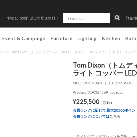
小物 15,000円以上で配送無料！
詳細検
Event & Campaign
Furniture
Lighting
Kitchen
Bath
N SHOP Tom Dixon（トムディクソン）MELT （メルト）30 ペンダントライト コッパー
Tom Dixon（ト
ライト コッパー LED
MELT 30 PENDANT LED COPPER-OC
Product ID:50324569_codecut
¥225,500
（税込）
会員ランクに応じて 最大20500ポイン
会員ランクについては
こちら