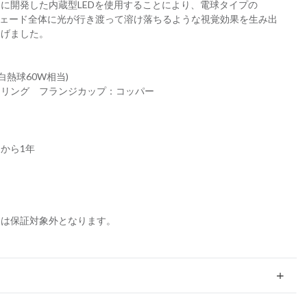
に開発した内蔵型LEDを使用することにより、電球タイプの
、シェード全体に光が行き渡って溶け落ちるような視覚効果を生み出
遂げました。
白熱球60W相当)
ーリング フランジカップ：コッパー
から1年
合は保証対象外となります。