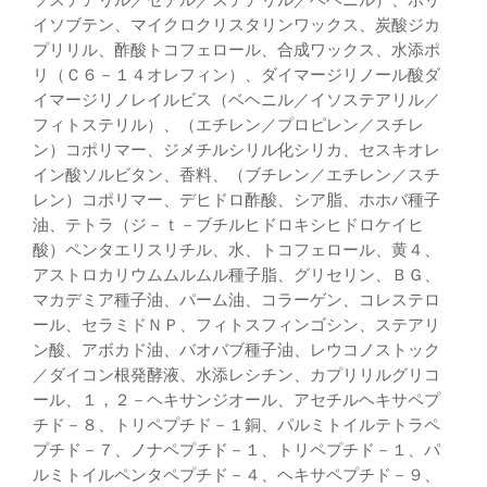
イソブテン、マイクロクリスタリンワックス、炭酸ジカ
プリリル、酢酸トコフェロール、合成ワックス、水添ポ
リ（Ｃ６－１４オレフィン）、ダイマージリノール酸ダ
イマージリノレイルビス（ベヘニル／イソステアリル／
フィトステリル）、（エチレン／プロピレン／スチレ
ン）コポリマー、ジメチルシリル化シリカ、セスキオレ
イン酸ソルビタン、香料、（ブチレン／エチレン／スチ
レン）コポリマー、デヒドロ酢酸、シア脂、ホホバ種子
油、テトラ（ジ－ｔ－ブチルヒドロキシヒドロケイヒ
酸）ペンタエリスリチル、水、トコフェロール、黄４、
アストロカリウムムルムル種子脂、グリセリン、ＢＧ、
マカデミア種子油、パーム油、コラーゲン、コレステロ
ール、セラミドＮＰ、フィトスフィンゴシン、ステアリ
ン酸、アボカド油、バオバブ種子油、レウコノストック
／ダイコン根発酵液、水添レシチン、カプリリルグリコ
ール、１，２－ヘキサンジオール、アセチルヘキサペプ
チド－８、トリペプチド－１銅、パルミトイルテトラペ
プチド－７、ノナペプチド－１、トリペプチド－１、パ
ルミトイルペンタペプチド－４、ヘキサペプチド－９、