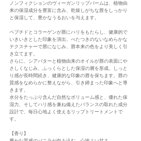
ノンフィクションのヴィーガンリップバームは、植物由
来の保湿成分を豊富に含み、乾燥しがちな唇をしっかり
と保湿して、豊かなうるおいを与えます。
ペプチドとコラーゲンが唇にハリをもたらし、健康的で
いきいきとした印象を演出。べたつきのないなめらかな
テクスチャーで唇になじみ、唇本来の色をより美しく引
き立てます。
さらに、シアバターと植物由来のオイルが唇の表面にや
さしくなじみ、ふっくらとした保湿の層を形成。しっと
り感が長時間続き、健康的な印象の唇を保ちます。唇の
質感をなめらかに整えながら、引き締まった印象へと導
きます。
水分をたっぷり含んだ自然なボリューム感と、優れた保
湿力、そしてハリ感を兼ね備えたバランスの取れた成分
設計で、毎日心地よく使えるリップトリートメントで
す。
【香り】
豊かな質感のバニラが包み込む、心地よい甘さ