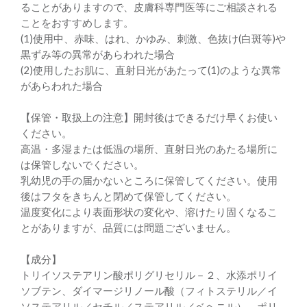
ることがありますので、皮膚科専門医等にご相談される
ことをおすすめします。
(1)使用中、赤味、はれ、かゆみ、刺激、色抜け(白斑等)や
黒ずみ等の異常があらわれた場合
(2)使用したお肌に、直射日光があたって(1)のような異常
があらわれた場合
【保管・取扱上の注意】開封後はできるだけ早くお使い
ください。
高温・多湿または低温の場所、直射日光のあたる場所に
は保管しないでください。
乳幼児の手の届かないところに保管してください。使用
後はフタをきちんと閉めて保管してください。
温度変化により表面形状の変化や、溶けたり固くなるこ
とがありますが、品質には問題ございません。
【成分】
トリイソステアリン酸ポリグリセリル－２、水添ポリイ
ソブテン、ダイマージリノール酸（フィトステリル／イ
ソステアリル／セチル／ステアリル／ベヘニル）、ポリ