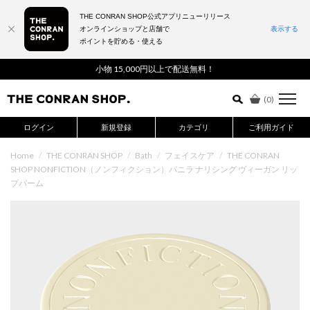
THE CONRAN SHOP公式アプリニューリリース
オンラインショップと店舗で
表示する
ポイントを貯める・使える
詳細検索はこちら
小物 15,000円以上で配送無料！
(
0
)
ログイン
新規登録
カテゴリ
ご利用ガイド
Home
/
THE CONRAN SHOP
/
Bath
/
フェイスケア
/
THE CONRAN
SHOP NONFICTION（ノンフィクション）バニラ ナリシング ヴィーガン リッ
プバーム