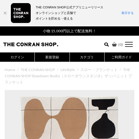
THE CONRAN SHOP公式アプリニューリリース
オンラインショップと店舗で
表示する
ポイントを貯める・使える
詳細検索はこちら
小物 15,000円以上で配送無料！
(
0
)
ログイン
新規登録
カテゴリ
ご利用ガイド
Home
/
THE CONRAN SHOP
/
LifeStyle
/
スロー・ブランケット
/
THE
CONRAN SHOP Slowdown Studio（スローダウンスタジオ）ザッパ ニット ブ
ランケット