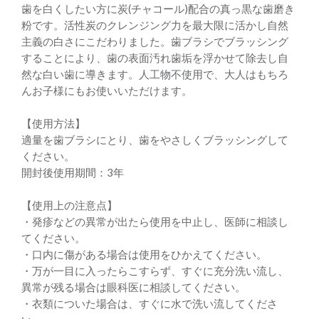
歯を白くしたい方に炭(チャコール)配合の真っ黒な歯磨き
粉です。活性炭のクレンジング力を最大限に活かし自然
主義の白さにこだわりました。歯ブラシでブラッシング
することにより、歯の表面汚れ歯垢を浮かせて除去し自
然な白い歯に導きます。人工物不使用で、大人はもちろ
んお子様にもお使いいただけます。
【使用方法】
適量を歯ブラシにとり、歯をやさしくブラッシングして
ください。
開封後使用期間：3年
【使用上の注意点】
・発疹などの異常が出たら使用を中止し、医師に相談し
てください。
・口内に傷がある場合は使用をひかえてください。
・万が一目に入ったらこすらず、すぐに充分洗い流し、
異常が残る場合は眼科医に相談してください。
・衣類についた場合は、すぐに水で洗い流してくださ