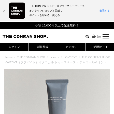
THE CONRAN SHOP公式アプリニューリリース
オンラインショップと店舗で
表示する
ポイントを貯める・使える
詳細検索はこちら
小物 15,000円以上で配送無料！
(
0
)
ログイン
新規登録
カテゴリ
ご利用ガイド
Home
/
THE CONRAN SHOP
/
brands
/
LOVEBYT
/
THE CONRAN SHOP
LOVEBYT（ラブバイト）ボタニカル トゥースペースト チャコール＆ミント