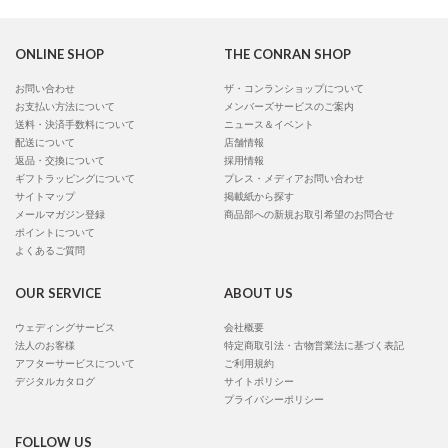
ONLINE SHOP
THE CONRAN SHOP
お問い合わせ
ザ・コンランショップについて
お支払い方法について
メンバーズサービスのご案内
送料・決済手数料について
ニュース＆イベント
配送について
店舗情報
返品・交換について
採用情報
ギフトラッピングについて
プレス・メディアお問い合わせ
サイトマップ
掲載紙から探す
メールマガジン登録
商品部への新規お取引希望のお問合せ
ポイントについて
よくあるご質問
OUR SERVICE
ABOUT US
ウェディングサービス
会社概要
法人のお客様
特定商取引法・古物営業法に基づく表記
アフターサービスについて
ご利用規約
デジタルカタログ
サイトポリシー
プライバシーポリシー
FOLLOW US