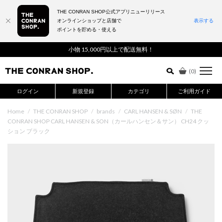
THE CONRAN SHOP公式アプリニューリリース
オンラインショップと店舗で
表示する
ポイントを貯める・使える
詳細検索はこちら
小物 15,000円以上で配送無料！
(
0
)
ログイン
新規登録
カテゴリ
ご利用ガイド
Home
/
THE CONRAN SHOP
/
brands
/
CARL HANSEN & SØN
/
THE
CONRAN SHOP CARL HANSEN & SON（カールハンセン＆サン） CH24 クッ
ション ブラック