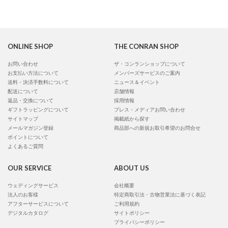
ONLINE SHOP
THE CONRAN SHOP
お問い合わせ
ザ・コンランショップについて
お支払い方法について
メンバーズサービスのご案内
送料・決済手数料について
ニュース＆イベント
配送について
店舗情報
返品・交換について
採用情報
ギフトラッピングについて
プレス・メディアお問い合わせ
サイトマップ
掲載紙から探す
メールマガジン登録
商品部への新規お取引希望のお問合せ
ポイントについて
よくあるご質問
OUR SERVICE
ABOUT US
ウェディングサービス
会社概要
法人のお客様
特定商取引法・古物営業法に基づく表記
アフターサービスについて
ご利用規約
デジタルカタログ
サイトポリシー
プライバシーポリシー