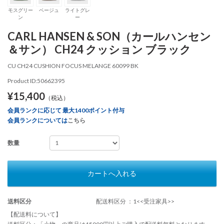
モスグリー
ベージュ
ライトグレ
ン
ー
CARL HANSEN & SON（カールハンセン
＆サン） CH24 クッション ブラック
CU CH24 CUSHION FOCUS MELANGE 60099 BK
Product ID:50662395
¥15,400
（税込）
会員ランクに応じて 最大1400ポイント付与
会員ランクについては
こちら
数量
カートへ入れる
送料区分
配送料区分 ：1<<受注家具>>
【配送料について】