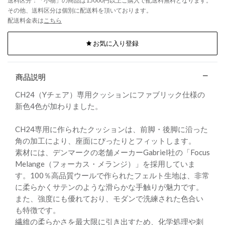
送料区分：「小物」の商品は15000円以上ご購入で配送料無料となります。
その他、送料区分は個別に配送料を頂いております。
配送料金表は
こちら
お気に入り登録
商品説明
CH24（Yチェア）専用クッションにファブリック仕様の
新色4色が加わりました。
CH24専用に作られたクッションは、前脚・後脚に沿った
角の加工により、座面にぴったりとフィットします。
素材には、デンマークの老舗メーカーGabriel社の「Focus
Melange（フォーカス・メランジ）」を採用していま
す。100％高品質ウールで作られたフェルト生地は、非常
に柔らかくサテンのような滑らかな手触りが魅力です。
また、強度にも優れており、モダンで洗練された色合い
も特徴です。
繊維の柔らかさを最大限に引き出すため、化学処理や刺