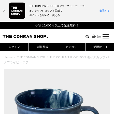
THE CONRAN SHOP公式アプリニューリリース
オンラインショップと店舗で
表示する
ポイントを貯める・使える
詳細検索はこちら
小物 15,000円以上で配送無料！
(
0
)
ログイン
新規登録
カテゴリ
ご利用ガイド
Home
/
THE CONRAN SHOP
/
THE CONRAN SHOP 100％ モイスカップ バ
タフライピー ラテ