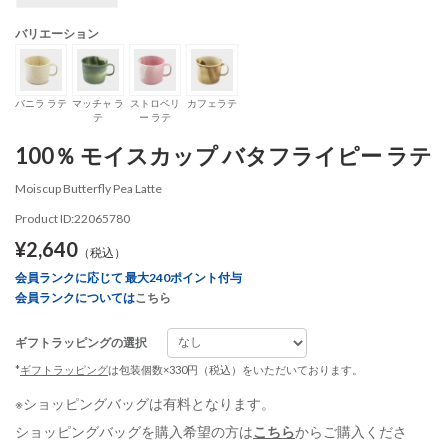
バリエーション
バニラ ラテ
マッチャ ラ
ストロベリ
カフェラテ
テ
ー ラテ
100％ モイスカップ バタフライピー ラテ
Moiscup Butterfly Pea Latte
Product ID:22065780
¥2,640
（税込）
会員ランクに応じて 最大240ポイント付与
会員ランクについては
こちら
ギフトラッピングの選択
*
ギフトラッピング
は包装個数×330円（税込）をいただいております。
※ショッピングバッグは有料となります。
ショッピングバッグを購入希望の方は
こちら
からご購入くださ