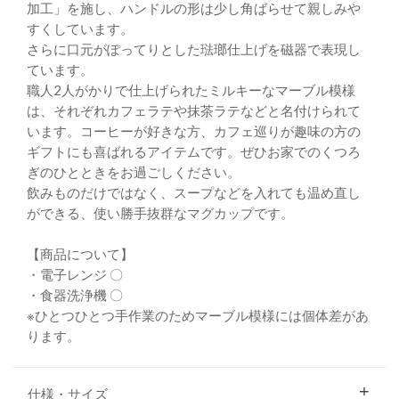
加工」を施し、ハンドルの形は少し角ばらせて親しみや
すくしています。
さらに口元がぽってりとした琺瑯仕上げを磁器で表現し
ています。
職人2人がかりで仕上げられたミルキーなマーブル模様
は、それぞれカフェラテや抹茶ラテなどと名付けられて
います。コーヒーが好きな方、カフェ巡りが趣味の方の
ギフトにも喜ばれるアイテムです。ぜひお家でのくつろ
ぎのひとときをお過ごしください。
飲みものだけではなく、スープなどを入れても温め直し
ができる、使い勝手抜群なマグカップです。
【商品について】
・電子レンジ 〇
・食器洗浄機 〇
※ひとつひとつ手作業のためマーブル模様には個体差があ
ります。
仕様・サイズ