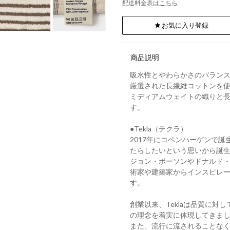
配送料金表は
こちら
お気に入り登録
商品説明
吸水性とやわらかさのバラン
厳選された長繊維コットンを
ミディアムウェイトの織りと
す。
●Tekla（テクラ）
2017年にコペンハーゲンで誕
たらしたいという思いから誕
ジョン・ポーソンやドナルド
術家や建築家からインスピレ
す。
創業以来、Teklaは品質に
の理念を着実に体現してきま
また、流行に流されることな