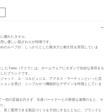
スに優れたタオル。
使用し優しい肌ざわりが特徴です。
長めのループが、しっかりとした吸水力と耐久性を実現していま
生したTekla（テクラ）は、ホームウェアにモダンで自由な表現をも
生したブランドです。
・ジャッド、ル・コルビュジエ、アグネス・マーティンといった芸
ーションを受け、シンプルかつ機能的なデザインを特徴としていま
対して一切の妥協を許さず、生産パートナーとの密接な連携のもと、そ
した。
く、長く愛用できる製品づくりを大切にするとともに、ブランドと