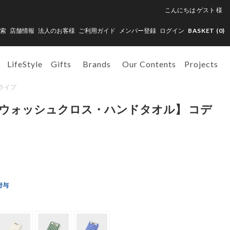
こんにちは
ゲスト
様
索
店舗情報
法人のお客様
ご利用ガイド
メンバー登録
ログイン
BASKET (
0
)
LifeStyle
Gifts
Brands
Our Contents
Projects
トライプ
【ウォッシュクロス・ハンドタオル】 コデ
付与