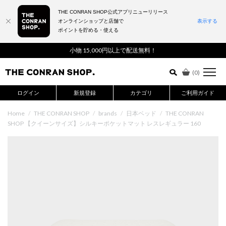
THE CONRAN SHOP公式アプリニューリリース
オンラインショップと店舗で
表示する
ポイントを貯める・使える
詳細検索はこちら
小物 15,000円以上で配送無料！
(
0
)
ログイン
新規登録
カテゴリ
ご利用ガイド
Home
/
THE CONRAN SHOP
/
brands
/
日本ベッド
/
THE CONRAN
SHOP 【クイーンサイズ】シルキーポケットマット レスレギュラー 160