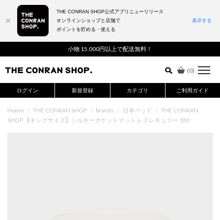
THE CONRAN SHOP公式アプリニューリリース
オンラインショップと店舗で
表示する
ポイントを貯める・使える
詳細検索はこちら
小物 15,000円以上で配送無料！
(
0
)
ログイン
新規登録
カテゴリ
ご利用ガイド
Home
/
THE CONRAN SHOP
/
brands
/
日本ベッド
/
THE CONRAN
SHOP 【キングサイズ】シルキーポケットマット レスレギュラー 180