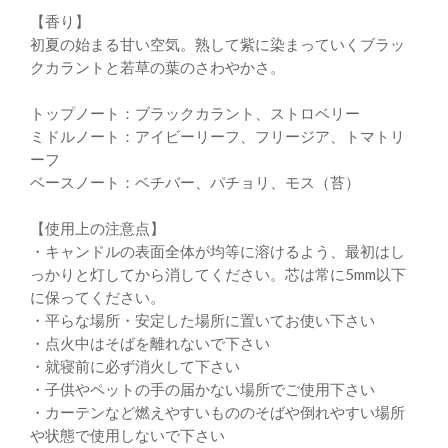
【香り】
初夏の始まる甘い空気。熟して紫に染まっていくブラッ
クカラントと若草の葉のさわやかさ。
トップノート：ブラックカラント、ストロベリー
ミドルノート：アイビーリーフ、フリージア、トマトリ
ーフ
ベースノート：ベチバー、パチョリ、モス（苔）
【使用上の注意点】
・キャンドルの表面全体が均等に溶けるよう、最初はし
っかりと灯してから消してください。芯は常に5mm以下
に保ってください。
・平らな場所・安定した場所に置いてお使い下さい
・点火中はそばを離れないで下さい
・就寝前に必ず消火して下さい
・子供やペットの手の届かない場所でご使用下さい
・カーテンなど燃えやすいもののそばや倒れやすい場所
や状態で使用しないで下さい