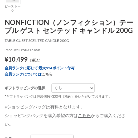
ピース トー
ク
NONFICTION（ノンフィクション）テー
ブル ゲスト センテッド キャンドル 200G
TABLE GUSET SCENTED CANDLE 200G
Product ID:50315468
¥10,499
（税込）
会員ランクに応じて 最大954ポイント付与
会員ランクについては
こちら
ギフトラッピングの選択
*
ギフトラッピング
は包装個数×330円（税込）をいただいております。
※ショッピングバッグは有料となります。
ショッピングバッグを購入希望の方は
こちら
からご購入くださ
い。