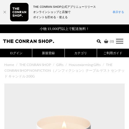
THE CONRAN SHOP公式アプリニューリリース
オンラインショップと店舗で
表示する
ポイントを貯める・使える
詳細検索はこちら
小物 15,000円以上で配送無料！
(
0
)
ログイン
新規登録
カテゴリ
ご利用ガイド
Home
/
THE CONRAN SHOP
/
Gifts
/
Housewarming Gifts
/
THE
CONRAN SHOP NONFICTION（ノンフィクション）テーブル ゲスト センテッ
ド キャンドル 200G