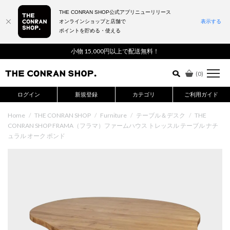
THE CONRAN SHOP公式アプリニューリリース
オンラインショップと店舗で
表示する
ポイントを貯める・使える
詳細検索はこちら
小物 15,000円以上で配送無料！
(
0
)
ログイン
新規登録
カテゴリ
ご利用ガイド
Home
/
THE CONRAN SHOP
/
Furniture
/
テーブル＆デスク
/
THE
CONRAN SHOP FRAMA（フラマ）ファームハウス トレッスル テーブル ナチ
ュラル オーク ポンド