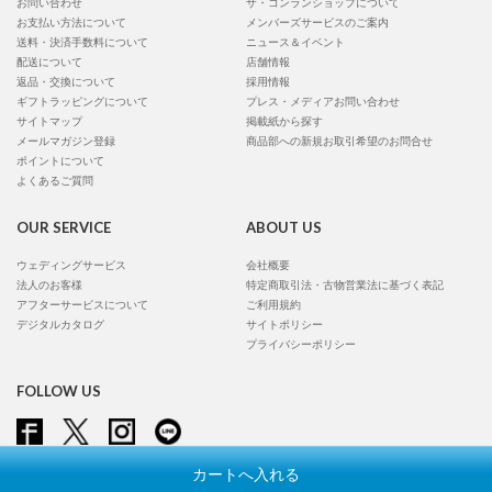
お問い合わせ
ザ・コンランショップについて
お支払い方法について
メンバーズサービスのご案内
送料・決済手数料について
ニュース＆イベント
配送について
店舗情報
返品・交換について
採用情報
ギフトラッピングについて
プレス・メディアお問い合わせ
サイトマップ
掲載紙から探す
メールマガジン登録
商品部への新規お取引希望のお問合せ
ポイントについて
よくあるご質問
OUR SERVICE
ABOUT US
ウェディングサービス
会社概要
法人のお客様
特定商取引法・古物営業法に基づく表記
アフターサービスについて
ご利用規約
デジタルカタログ
サイトポリシー
プライバシーポリシー
FOLLOW US
カートへ入れる
Copyright © Conran Shop Japan Ltd. All rights reserved.