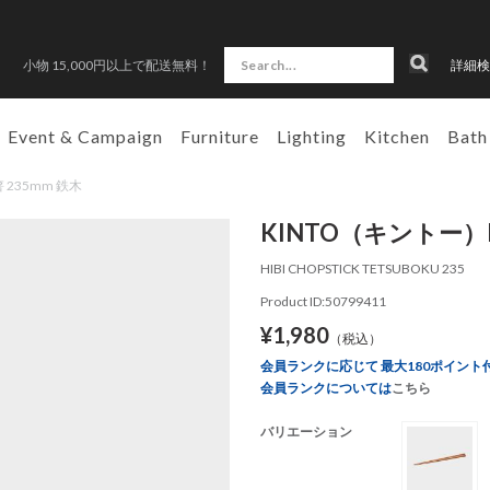
小物 15,000円以上で配送無料！
詳細検
Event & Campaign
Furniture
Lighting
Kitchen
Bath
箸 235mm 鉄木
KINTO（キントー）HI
HIBI CHOPSTICK TETSUBOKU 235
Product ID:50799411
¥1,980
（税込）
会員ランクに応じて 最大180ポイント
会員ランクについては
こちら
バリエーション