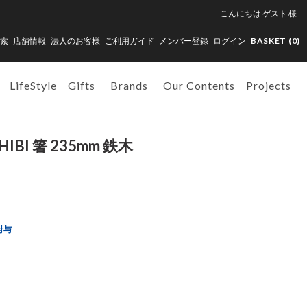
こんにちは
ゲスト
様
索
店舗情報
法人のお客様
ご利用ガイド
メンバー登録
ログイン
BASKET (
0
)
LifeStyle
Gifts
Brands
Our Contents
Projects
BI 箸 235mm 鉄木
付与