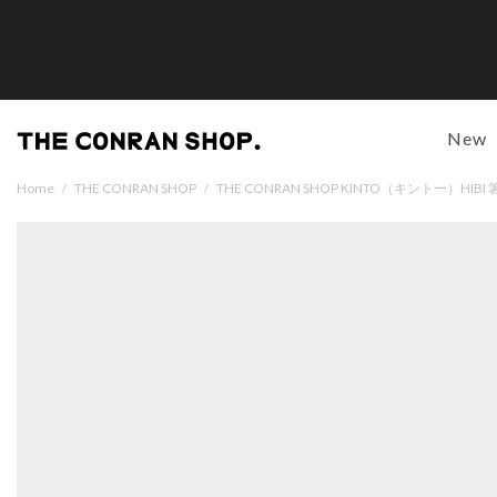
New
Home
/
THE CONRAN SHOP
/
THE CONRAN SHOP KINTO（キントー）HIBI 