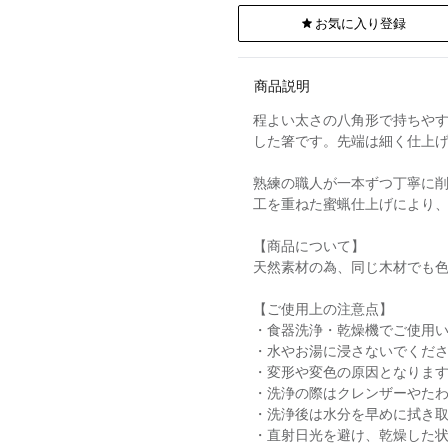
お気に入り登録
商品説明
程よい太さの八角形で持ちや
した箸です。先端は細く仕上
熟練の職人が一本ずつ丁寧に
工を重ねた蜜蝋仕上げにより
【商品について】
天然素材の為、同じ木材でも
【ご使用上の注意点】
・食器洗浄・乾燥機でご使用
・水やお湯に浸さないでくだ
・変形や変色の原因となりま
・洗浄の際はクレンザーやた
・洗浄後は水分を早めに拭き
・直射日光を避け、乾燥した