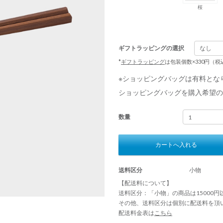
桜
ギフトラッピングの選択
*
ギフトラッピング
は包装個数×330円（
※ショッピングバッグは有料とな
ショッピングバッグを購入希望の
数量
カートへ入れる
送料区分
小物
【配送料について】
送料区分：「小物」の商品は15000
その他、送料区分は個別に配送料を頂
配送料金表は
こちら