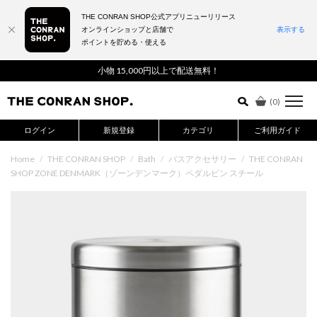
THE CONRAN SHOP公式アプリニューリリース
オンラインショップと店舗で
表示する
ポイントを貯める・使える
詳細検索はこちら
小物 15,000円以上で配送無料！
(
0
)
ログイン
新規登録
カテゴリ
ご利用ガイド
Home
/
THE CONRAN SHOP
/
Bath
/
バスアクセサリー
/
THE CONRAN
SHOP ZONE DENMARK（ゾーンデンマーク）ペダルビン スチール