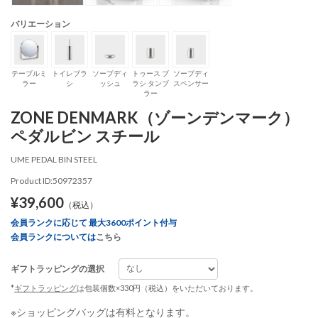
バリエーション
テーブルミ
トイレブラ
ソープディ
トゥース ブ
ソープディ
ラー
シ
ッシュ
ラシ タンブ
スペンサー
ラー
ZONE DENMARK（ゾーンデンマーク）
ペダルビン スチール
UME PEDAL BIN STEEL
Product ID:50972357
¥39,600
（税込）
会員ランクに応じて 最大3600ポイント付与
会員ランクについては
こちら
ギフトラッピングの選択
*
ギフトラッピング
は包装個数×330円（税込）をいただいております。
※ショッピングバッグは有料となります。