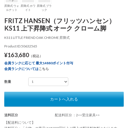
昇降式 ウォ
昇降式 ホワ
昇降式 ブラ
ルナット
イト
ック
FRITZ HANSEN（フリッツハンセン）
KS11 上下昇降式 オーク クローム脚
KS11 LITTLE FRIEND OAK CHROME 昇降式
Product ID:50632565
¥163,680
（税込）
会員ランクに応じて 最大14880ポイント付与
会員ランクについては
こちら
数量
カートへ入れる
送料区分
配送料区分 ：2<<受注家具>>
【配送料について】