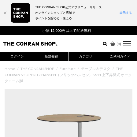
THE CONRAN SHOP公式アプリニューリリース
オンラインショップと店舗で
表示する
ポイントを貯める・使える
詳細検索はこちら
小物 15,000円以上で配送無料！
(
0
)
ログイン
新規登録
カテゴリ
ご利用ガイド
Home
/
THE CONRAN SHOP
/
Furniture
/
テーブル＆デスク
/
THE
CONRAN SHOP FRITZ HANSEN（フリッツハンセン）KS11 上下昇降式 オーク
クローム脚