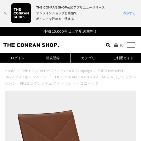
THE CONRAN SHOP公式アプリニューリリース
オンラインショップと店舗で
表示する
ポイントを貯める・使える
詳細検索はこちら
小物 15,000円以上で配送無料！
(
0
)
ログイン
新規登録
カテゴリ
ご利用ガイド
Home
/
THE CONRAN SHOP
/
Event & Campaign
/
FRITZ HANSEN
PK22_PK61キャンペーン
/
THE CONRAN SHOP FRITZ HANSEN（フリッツハ
ンセン）PK22 ラウンジチェア オーラレザー コニャック